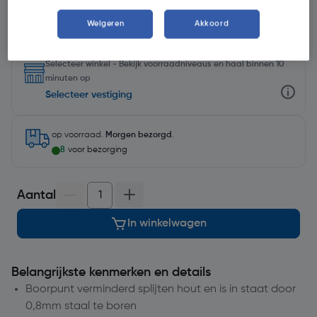
Weigeren
Akkoord
Selecteer winkel - Bekijk voorraadniveaus en haal binnen 10
minuten op
Selecteer vestiging
op voorraad.
Morgen bezorgd
.
8
voor bezorging
Aantal
In winkelwagen
Belangrijkste kenmerken en details
Boorpunt verminderd splijten hout en is in staat door
0,8mm staal te boren