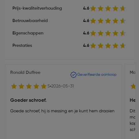
Prijs-kwaliteitverhouding
4.6
Betrouwbaarheid
4.6
Eigenschappen
4.6
Prestaties
4.6
Ronald Duffree
Mark
Geverifieerde aankoop
5
2026-05-31
Goeder schroef.
Hele
Goede schroef, hij is messing en je kunt hem draaien
Dit 
mate
kop 
schr