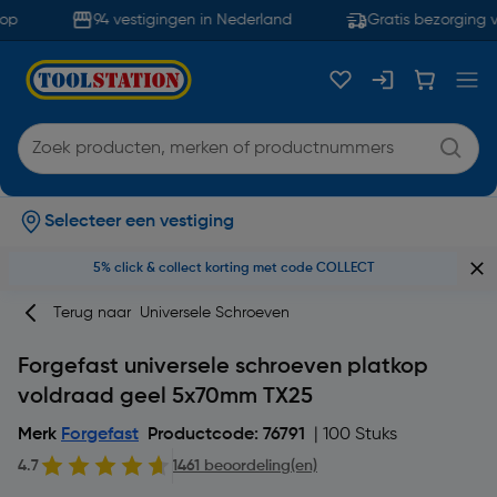
p
94 vestigingen in Nederland
Gratis bezorging v
Selecteer een vestiging
5% click & collect korting met code COLLECT
Terug naar
Universele Schroeven
Forgefast universele schroeven platkop
voldraad geel 5x70mm TX25
Merk
Forgefast
Productcode: 76791
| 100 Stuks
4.7
1461 beoordeling(en)