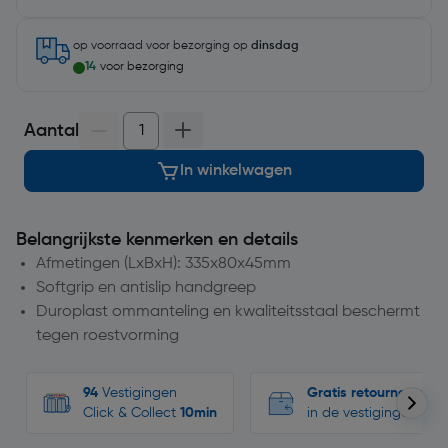
op voorraad
voor bezorging op
dinsdag
14
voor bezorging
Aantal
In winkelwagen
Belangrijkste kenmerken en details
Afmetingen (LxBxH): 335x80x45mm
Softgrip en antislip handgreep
Duroplast ommanteling en kwaliteitsstaal beschermt
tegen roestvorming
94
Vestigingen
Gratis retourneren
Click & Collect
10min
in de vestigingen