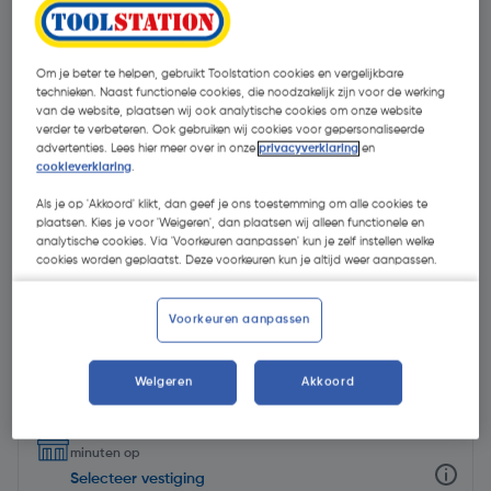
Om je beter te helpen, gebruikt Toolstation cookies en vergelijkbare
technieken. Naast functionele cookies, die noodzakelijk zijn voor de werking
van de website, plaatsen wij ook analytische cookies om onze website
verder te verbeteren. Ook gebruiken wij cookies voor gepersonaliseerde
advertenties. Lees hier meer over in onze
privacyverklaring
en
cookieverklaring
.
Als je op 'Akkoord' klikt, dan geef je ons toestemming om alle cookies te
plaatsen. Kies je voor 'Weigeren', dan plaatsen wij alleen functionele en
analytische cookies. Via 'Voorkeuren aanpassen' kun je zelf instellen welke
cookies worden geplaatst. Deze voorkeuren kun je altijd weer aanpassen.
Voorkeuren aanpassen
€ 6,08
| Excl. btw € 5,02
Weigeren
Akkoord
Selecteer winkel - Bekijk voorraadniveaus en haal binnen 10
minuten op
Selecteer vestiging