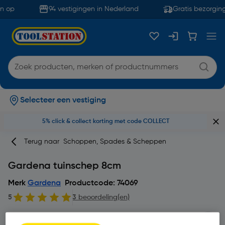
n op
94 vestigingen in Nederland
Gratis bezorging
Selecteer een vestiging
5% click & collect korting met code COLLECT
Terug naar
Schoppen, Spades & Scheppen
Gardena tuinschep 8cm
Merk
Gardena
Productcode: 74069
5
3 beoordeling(en)