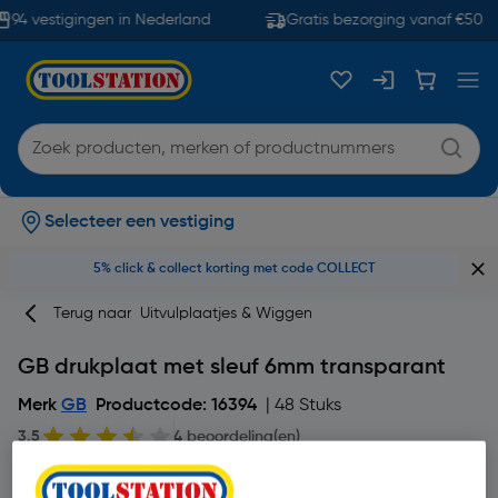
94 vestigingen in Nederland
Gratis bezorging vanaf €50
Selecteer een vestiging
5% click & collect korting met code COLLECT
Terug naar
Uitvulplaatjes & Wiggen
GB drukplaat met sleuf 6mm transparant
Merk
GB
Productcode: 16394
| 48 Stuks
3.5
4 beoordeling(en)