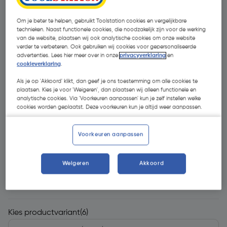
Om je beter te helpen, gebruikt Toolstation cookies en vergelijkbare
technieken. Naast functionele cookies, die noodzakelijk zijn voor de werking
van de website, plaatsen wij ook analytische cookies om onze website
verder te verbeteren. Ook gebruiken wij cookies voor gepersonaliseerde
advertenties. Lees hier meer over in onze
privacyverklaring
en
cookieverklaring
.
Als je op 'Akkoord' klikt, dan geef je ons toestemming om alle cookies te
- 61 %
plaatsen. Kies je voor 'Weigeren', dan plaatsen wij alleen functionele en
analytische cookies. Via 'Voorkeuren aanpassen' kun je zelf instellen welke
cookies worden geplaatst. Deze voorkeuren kun je altijd weer aanpassen.
Voorkeuren aanpassen
€ 16,99
Weigeren
Akkoord
€ 6,62
| Excl. btw € 5,47
Kies productvariant
(6)