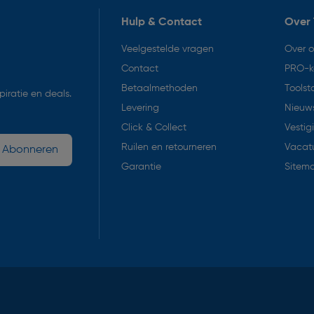
Hulp & Contact
Over 
Veelgestelde vragen
Over 
Contact
PRO-k
Betaalmethoden
Toolst
iratie en deals.
Levering
Nieuws
Click & Collect
Vestig
Ruilen en retourneren
Vacat
Abonneren
Garantie
Sitem