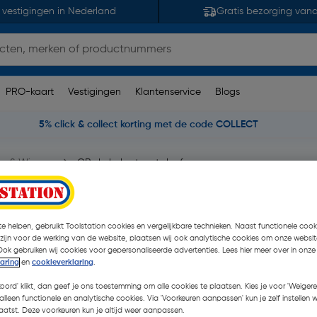
 vestigingen in Nederland
Gratis bezorging van
PRO-kaart
Vestigingen
Klantenservice
Blogs
5% click & collect korting met de code COLLECT
jes & Wiggen
GB drukplaat met sleuf
erking(en)
| 48 Stuks
e helpen, gebruikt Toolstation cookies en vergelijkbare technieken. Naast functionele cooki
 zijn voor de werking van de website, plaatsen wij ook analytische cookies om onze websit
€ 29,99
Ook gebruiken wij cookies voor gepersonaliseerde advertenties. Lees hier meer over in onze
| Excl. btw € 24,
laring
en
cookieverklaring
.
koord' klikt, dan geef je ons toestemming om alle cookies te plaatsen. Kies je voor 'Weigere
alleen functionele en analytische cookies. Via 'Voorkeuren aanpassen' kun je zelf instellen 
Kies productvariant
(6)
atst. Deze voorkeuren kun je altijd weer aanpassen.