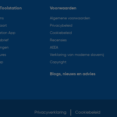
Toolstation
Voorwaarden
ons
Algemene voorwaarden
aart
Privacybeleid
ation App
Cookiebeleid
brief
Recensies
ingen
AEEA
ures
Verklaring van moderne slavernij
ap
Copyright
Blogs, nieuws en advies
Privacyverklaring
Cookiebeleid