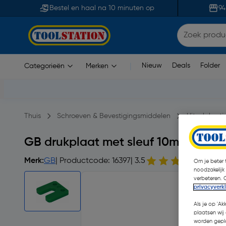
Bestel en haal na 10 minuten op
94
Nieuw
Deals
Folder
Categorieën
Merken
|
Thuis
Schroeven & Bevestigingsmiddelen
Uitvulplaat
GB drukplaat met sleuf 10mm groen
Merk:
GB
| Productcode: 16397
| 3.5
4 opm
Om je beter t
noodzakelijk
verbeteren. 
privacyverk
Als je op 'Ak
plaatsen wij 
worden gepla