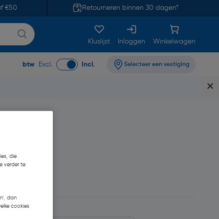
af €50
Retourneren binnen 30 dagen*
Kluslijst
Inloggen
Winkelwagen
btw
Excl.
Incl.
Selecteer een vestiging
es, die
e verder te
79
n', dan
welke cookies