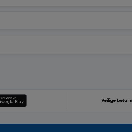
OWNLOAD VIA
Veilige betali
Google Play