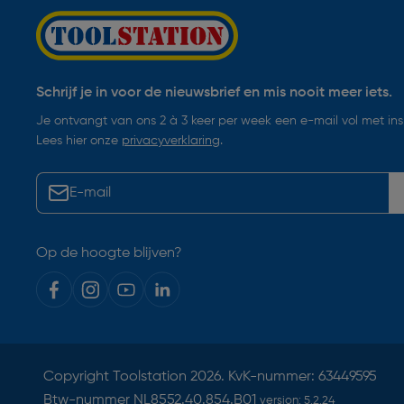
Schrijf je in voor de nieuwsbrief en mis nooit meer iets.
Je ontvangt van ons 2 à 3 keer per week een e-mail vol met insp
Lees hier onze
privacyverklaring
.
Op de hoogte blijven?
Copyright
Toolstation
2026. KvK-nummer: 63449595
Btw-nummer NL8552.40.854.B01
version:
5.2.24