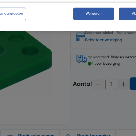
en aanpassen
Weigeren
A
Selecteer winkel - Bekijk voo
Selecteer vestiging
op voorraad.
Morgen bezor
4
voor bezorging
Aantal
Gratis retourneren
Gratis bezorging