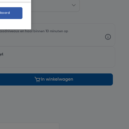
kkoord
rraadniveaus en haal binnen 10 minuten op
gd
.
In winkelwagen