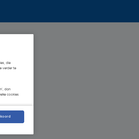
es, die
e verder te
n', dan
welke cookies
kkoord