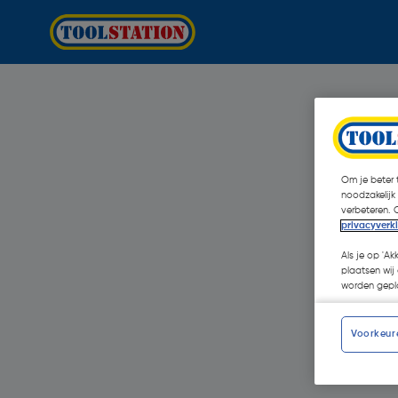
Om je beter t
noodzakelijk
verbeteren. 
privacyverk
Als je op 'Ak
plaatsen wij 
worden gepla
Voorkeur