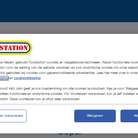
e helpen, gebruikt Toolstation cookies en vergelijkbare technieken. Naast functionele cooki
 zijn voor de werking van de website, plaatsen wij ook analytische cookies om onze websit
Ook gebruiken wij cookies voor gepersonaliseerde advertenties. Lees hier meer over in onze
laring
en
cookieverklaring
.
koord' klikt, dan geef je ons toestemming om alle cookies te plaatsen. Kies je voor 'Weigere
alleen functionele en analytische cookies. Via 'Voorkeuren aanpassen' kun je zelf instellen 
atst. Deze voorkeuren kun je altijd weer aanpassen.
en aanpassen
Weigeren
A
Oops!