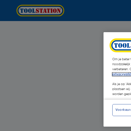
Om je beter t
noodzakelijk
verbeteren. 
privacyverk
Als je op 'Ak
plaatsen wij 
worden gepla
Voorkeur