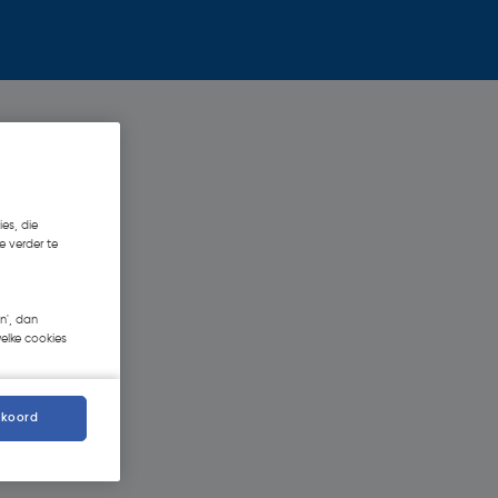
es, die
e verder te
n', dan
welke cookies
kkoord