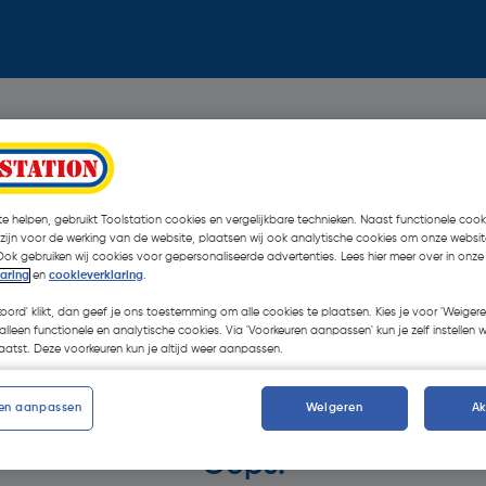
e helpen, gebruikt Toolstation cookies en vergelijkbare technieken. Naast functionele cooki
 zijn voor de werking van de website, plaatsen wij ook analytische cookies om onze websit
Ook gebruiken wij cookies voor gepersonaliseerde advertenties. Lees hier meer over in onze
laring
en
cookieverklaring
.
koord' klikt, dan geef je ons toestemming om alle cookies te plaatsen. Kies je voor 'Weigere
alleen functionele en analytische cookies. Via 'Voorkeuren aanpassen' kun je zelf instellen 
atst. Deze voorkeuren kun je altijd weer aanpassen.
en aanpassen
Weigeren
A
Oops!