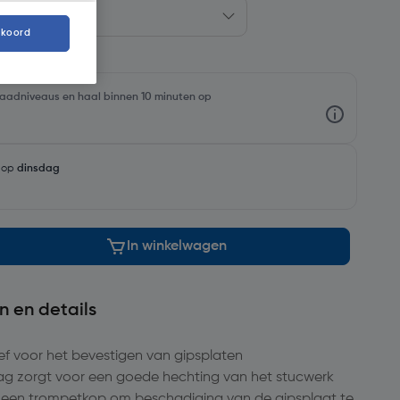
kkoord
rraadniveaus en haal binnen 10 minuten op
g op
dinsdag
In winkelwagen
n en details
ef voor het bevestigen van gipsplaten
ag zorgt voor een goede hechting van het stucwerk
t een trompetkop om beschadiging van de gipsplaat te