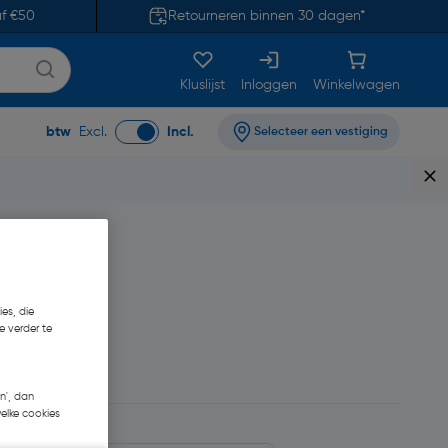
af €50
Retourneren binnen 30 dagen*
Kluslijst
Inloggen
Winkelwagen
btw
Excl.
Incl.
Selecteer een vestiging
band fijn draad
es, die
e verder te
,35
n', dan
welke cookies