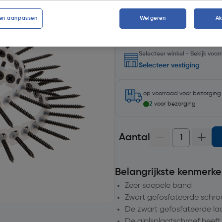
en aanpassen
Weigeren
A
Selecteer winkel - Bekijk voo
Selecteer vestiging
op voorraad
voor bezorgin
2
voor bezorging
Aantal
Belangrijkste kenmerke
Zeer soepele band
Zwart gefosfateerde schro
De zwart gefosfateerde la
De giplsplaatschroef heef