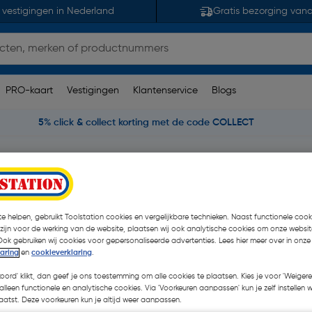
 vestigingen in Nederland
Gratis bezorging van
PRO-kaart
Vestigingen
Klantenservice
Blogs
5% click & collect korting met de code COLLECT
Gipsplaat & Gipsvezelplaatschroeven
Gipsplaatschroeven op 
raad 3.5x45mm PH2
e helpen, gebruikt Toolstation cookies en vergelijkbare technieken. Naast functionele cooki
 zijn voor de werking van de website, plaatsen wij ook analytische cookies om onze websit
Ook gebruiken wij cookies voor gepersonaliseerde advertenties. Lees hier meer over in onze
€ 24,62
| Excl. btw € 20
laring
en
cookieverklaring
.
koord' klikt, dan geef je ons toestemming om alle cookies te plaatsen. Kies je voor 'Weigere
alleen functionele en analytische cookies. Via 'Voorkeuren aanpassen' kun je zelf instellen 
Kies productvariant
(2)
atst. Deze voorkeuren kun je altijd weer aanpassen.