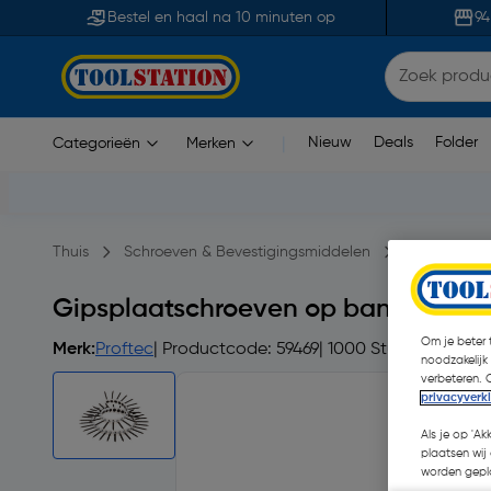
Bestel en haal na 10 minuten op
94
Nieuw
Deals
Folder
Categorieën
Merken
|
Thuis
Schroeven & Bevestigingsmiddelen
Schroeven
Gipsplaatschroeven op band fijn d
Om je beter t
Merk:
Proftec
| Productcode: 59469
| 1000 Stuks
noodzakelijk
verbeteren. 
privacyverk
Als je op 'Ak
plaatsen wij 
worden gepla