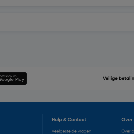
OWNLOAD VIA
Veilige betali
Google Play
Hulp & Contact
Over 
Veelgestelde vragen
Over 