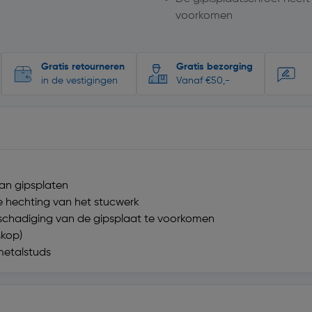
voorkomen
Gratis retourneren
Gratis bezorging
in de vestigingen
Vanaf €50,-
van gipsplaten
e hechting van het stucwerk
schadiging van de gipsplaat te voorkomen
skop)
metalstuds