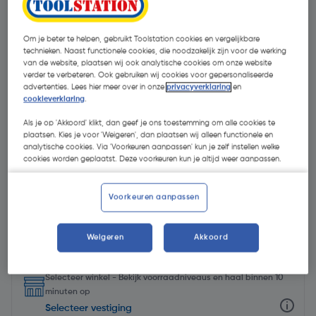
Om je beter te helpen, gebruikt Toolstation cookies en vergelijkbare
technieken. Naast functionele cookies, die noodzakelijk zijn voor de werking
van de website, plaatsen wij ook analytische cookies om onze website
verder te verbeteren. Ook gebruiken wij cookies voor gepersonaliseerde
advertenties. Lees hier meer over in onze
privacyverklaring
en
cookieverklaring
.
Als je op 'Akkoord' klikt, dan geef je ons toestemming om alle cookies te
plaatsen. Kies je voor 'Weigeren', dan plaatsen wij alleen functionele en
analytische cookies. Via 'Voorkeuren aanpassen' kun je zelf instellen welke
cookies worden geplaatst. Deze voorkeuren kun je altijd weer aanpassen.
Voorkeuren aanpassen
€ 1,00
| Excl. btw € 0,83
Weigeren
Akkoord
Selecteer winkel - Bekijk voorraadniveaus en haal binnen 10
minuten op
Selecteer vestiging