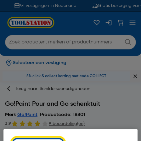
94 vestigingen in Nederland
Gratis bezorging vana
Selecteer een vestiging
5% click & collect korting met code COLLECT
Terug naar
Schildersbenodigdheden
Go!Paint Pour and Go schenktuit
Merk
Go!Paint
Productcode: 18801
3.9
9 beoordeling(en)