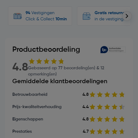
94
Vestigingen
Gratis retourneren
Click & Collect
10min
in de vestigingen
Productbeoordeling
4.8
Gebaseerd op 77 beoordeling(en) & 12
opmerking(en)
Gemiddelde klantbeoordelingen
Betrouwbaarheid
4.8
Prijs-kwaliteitverhouding
4.4
Eigenschappen
4.8
Prestaties
4.7