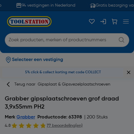
94 vestigingen in Nederland
Gratis bezorging van
Selecteer een vestiging
5% click & collect korting met code COLLECT
Terug naar
Gipsplaat & Gipsvezelplaatschroeven
Grabber gipsplaatschroeven grof draad
3,9x55mm PH2
Merk
Grabber
Productcode: 63398
| 200 Stuks
4.8
77 beoordeling(en)