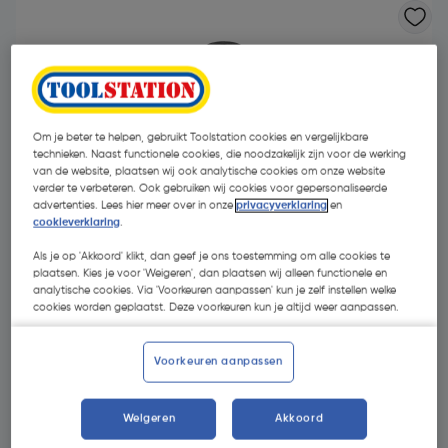
Om je beter te helpen, gebruikt Toolstation cookies en vergelijkbare
technieken. Naast functionele cookies, die noodzakelijk zijn voor de werking
van de website, plaatsen wij ook analytische cookies om onze website
verder te verbeteren. Ook gebruiken wij cookies voor gepersonaliseerde
advertenties. Lees hier meer over in onze
privacyverklaring
en
cookieverklaring
.
Als je op 'Akkoord' klikt, dan geef je ons toestemming om alle cookies te
plaatsen. Kies je voor 'Weigeren', dan plaatsen wij alleen functionele en
analytische cookies. Via 'Voorkeuren aanpassen' kun je zelf instellen welke
cookies worden geplaatst. Deze voorkeuren kun je altijd weer aanpassen.
€ 13,04
| Excl. btw € 10,78
Voorkeuren aanpassen
Kies productvariant
(5)
Weigeren
Akkoord