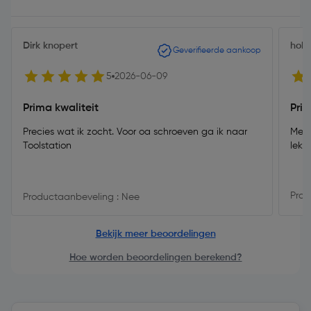
Dirk knopert
hobb
Geverifieerde aankoop
5
2026-06-09
Prima kwaliteit
Pri
Precies wat ik zocht. Voor oa schroeven ga ik naar
Met 
Toolstation
lekke
Prod
Productaanbeveling : Nee
Bekijk meer beoordelingen
Hoe worden beoordelingen berekend?