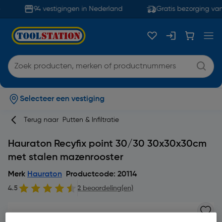
94 vestigingen in Nederland
Gratis bezorging van
Selecteer een vestiging
Terug naar
Putten & Infiltratie
Hauraton Recyfix point 30/30 30x30x30cm
met stalen mazenrooster
Merk
Hauraton
Productcode: 20114
4.5
2 beoordeling(en)