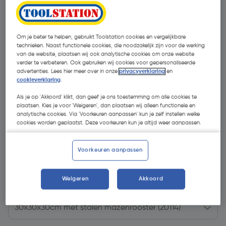
Om je beter te helpen, gebruikt Toolstation cookies en vergelijkbare
technieken. Naast functionele cookies, die noodzakelijk zijn voor de werking
van de website, plaatsen wij ook analytische cookies om onze website
verder te verbeteren. Ook gebruiken wij cookies voor gepersonaliseerde
advertenties. Lees hier meer over in onze
privacyverklaring
en
cookieverklaring
.
Als je op 'Akkoord' klikt, dan geef je ons toestemming om alle cookies te
plaatsen. Kies je voor 'Weigeren', dan plaatsen wij alleen functionele en
analytische cookies. Via 'Voorkeuren aanpassen' kun je zelf instellen welke
cookies worden geplaatst. Deze voorkeuren kun je altijd weer aanpassen.
Voorkeuren aanpassen
€ 66,58
| Excl. btw € 55,02
Weigeren
Akkoord
Kies productvariant
(1)