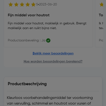
5
2023-06-20
Fijn middel voor houtrot
Top
Fijn middel voor houtrot, makkelijk in gebruik. Brengt
Ik h
makkelijk aan en ruikt bijna niet.
tevr
Productaanbeveling : Ja
Prod
Bekijk meer beoordelingen
Hoe worden beoordelingen berekend?
Productbeschrijving
Kleurloos voorbehandelingsmiddel ter voorkoming
van vervuiling, schimmel en houtrot voor vuren of