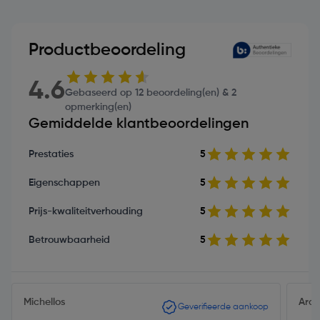
Productbeoordeling
4.6
Gebaseerd op 12 beoordeling(en) & 2
opmerking(en)
Gemiddelde klantbeoordelingen
Prestaties
5
Eigenschappen
5
Prijs-kwaliteitverhouding
5
Betrouwbaarheid
5
Michellos
Ard
Geverifieerde aankoop