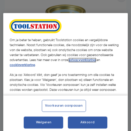
Om je beter te helpen, gebruikt Toolstation cookies en vergelijkbare
technieken. Naast functionele cookies, die noodzakelijk zijn voor de werking
- 7 %
van de website, plaatsen wij ook analytische cookies om onze website
verder te verbeteren. Ook gebruiken wij cookies voor gepersonaliseerde
advertenties. Lees hier meer over in onze
privacyverklaring
en
cookieverklaring
.
Als je op 'Akkoord' klikt, dan geef je ons toestemming om alle cookies te
plaatsen. Kies je voor 'Weigeren', dan plaatsen wij alleen functionele en
analytische cookies. Via 'Voorkeuren aanpassen' kun je zelf instellen welke
cookies worden geplaatst. Deze voorkeuren kun je altijd weer aanpassen.
€ 14,54
€ 13,58
| Excl. btw € 11,22
€ 18,11/L
Voorkeuren aanpassen
Weigeren
Akkoord
Selecteer winkel - Bekijk voorraadniveaus en haal binnen 10
minuten op