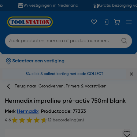
94 vestigingen in Nederland
Gratis bezorging va
Selecteer een vestiging
5% click & collect korting met code COLLECT
Terug naar
Grondverven, Primers & Voorstrijken
Hermadix impraline pré-activ 750ml blank
Merk
Hermadix
Productcode: 77333
4.6
12 beoordeling(en)