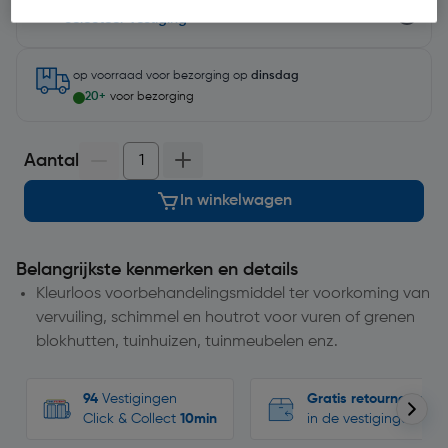
Selecteer vestiging
op voorraad
voor bezorging op
dinsdag
20+
voor bezorging
Aantal
In winkelwagen
Belangrijkste kenmerken en details
Kleurloos voorbehandelingsmiddel ter voorkoming van
vervuiling, schimmel en houtrot voor vuren of grenen
blokhutten, tuinhuizen, tuinmeubelen enz.
94
Vestigingen
Gratis retourneren
Click & Collect
10min
in de vestigingen