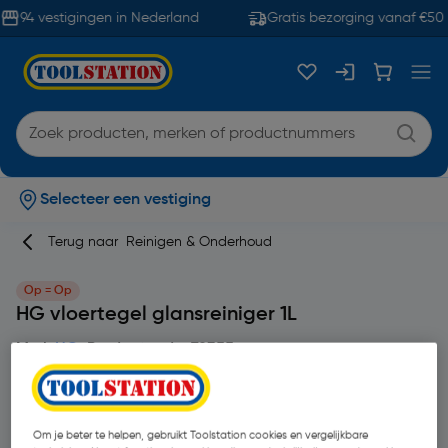
94 vestigingen in Nederland
Gratis bezorging vanaf €50
Selecteer een vestiging
Terug naar
Reinigen & Onderhoud
Op = Op
HG vloertegel glansreiniger 1L
Merk
HG
Productcode: 78355
Om je beter te helpen, gebruikt Toolstation cookies en vergelijkbare