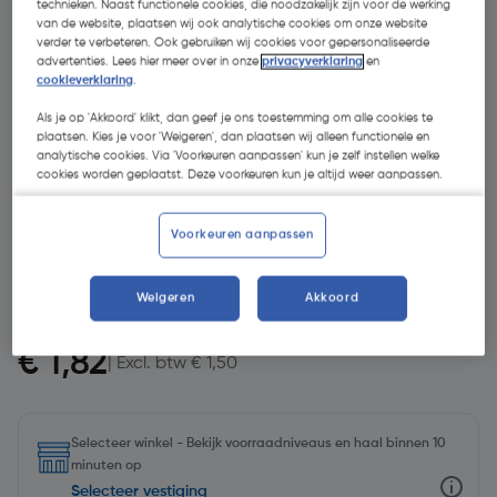
technieken. Naast functionele cookies, die noodzakelijk zijn voor de werking
van de website, plaatsen wij ook analytische cookies om onze website
verder te verbeteren. Ook gebruiken wij cookies voor gepersonaliseerde
advertenties. Lees hier meer over in onze
privacyverklaring
en
cookieverklaring
.
Als je op 'Akkoord' klikt, dan geef je ons toestemming om alle cookies te
plaatsen. Kies je voor 'Weigeren', dan plaatsen wij alleen functionele en
analytische cookies. Via 'Voorkeuren aanpassen' kun je zelf instellen welke
- 19 %
cookies worden geplaatst. Deze voorkeuren kun je altijd weer aanpassen.
Voorkeuren aanpassen
Weigeren
Akkoord
€ 2,26
€ 1,82
| Excl. btw € 1,50
Selecteer winkel - Bekijk voorraadniveaus en haal binnen 10
minuten op
Selecteer vestiging