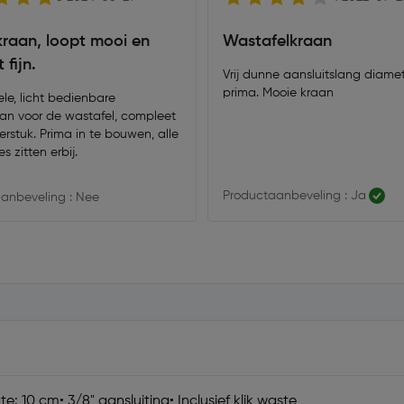
kraan, loopt mooi en
Wastafelkraan
 fijn.
Vrij dunne aansluitslang diamet
prima. Mooie kraan
le, licht bedienbare
n voor de wastafel, compleet
rstuk. Prima in te bouwen, alle
s zitten erbij.
Productaanbeveling : Ja
anbeveling : Nee
: 10 cm• 3/8" aansluiting• Inclusief klik waste