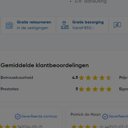
3/8" aansluiting
Gratis retourneren
Gratis bezorging
in de vestigingen
Vanaf €50,-
Gemiddelde klantbeoordelingen
Betrouwbaarheid
4.5
Prij
Prestaties
5
Eige
Patrick de Haan
Geverifieerde aankoop
Geverifieer
5
2024-05-21
4
2022-07-2