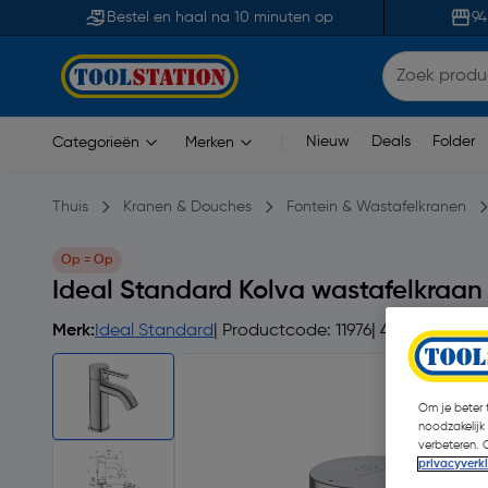
Bestel en haal na 10 minuten op
94
Nieuw
Deals
Folder
Categorieën
Merken
|
Thuis
Kranen & Douches
Fontein & Wastafelkranen
Op = Op
Ideal Standard Kolva wastafelkraan 
Merk:
Ideal Standard
| Productcode: 11976
| 4.8
Om je beter t
noodzakelijk
verbeteren. 
privacyverk