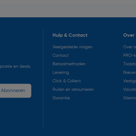
Hulp & Contact
Over 
Veelgestelde vragen
Over 
Contact
PRO-k
Betaalmethoden
Toolst
iratie en deals.
Levering
Nieuws
Click & Collect
Vestig
Ruilen en retourneren
Vacat
Abonneren
Garantie
Sitem