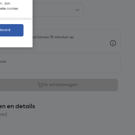
n', dan
welke cookies
kkoord
oorraadniveaus en haal binnen 10 minuten op
baar
In winkelwagen
en en details
mm)