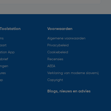
Toolstation
Voorwaarden
ons
Algemene voorwaarden
aart
Privacybeleid
ation App
Cookiebeleid
brief
Recensies
ingen
AEEA
ures
Verklaring van moderne slavernij
ap
Copyright
Blogs, nieuws en advies