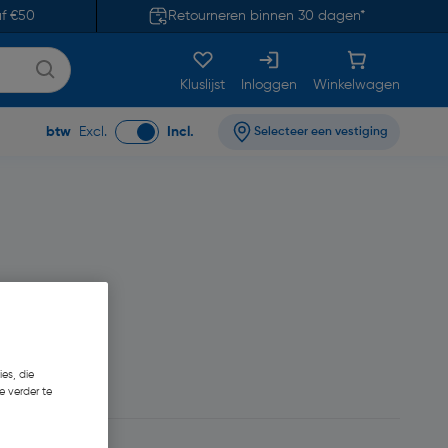
af €50
Retourneren binnen 30 dagen*
Kluslijst
Inloggen
Winkelwagen
btw
Excl.
Incl.
Selecteer een vestiging
es, die
26
e verder te