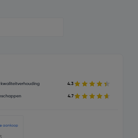
s-kwaliteitverhouding
4.3
nschappen
4.7
de aankoop
3