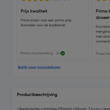
Prijs kwaliteit
Prima 
doseert
Prima kraan voor een prima prijs.
Aanrader voor de badkamer
Functione
mengkraa
met afvoe
connectie
Productaanbeveling : Ja
Producta
Bekijk meer beoordelingen
Productbeschrijving
• Keramische cartridge (35mm)• Uitloop: 7.6 cm• Lengte