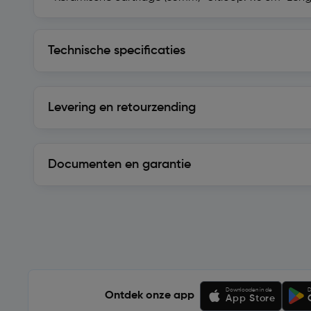
Technische specificaties
Technische specificaties
Levering en retourzending
Levering en retourzending
Documenten en garantie
Soortgelijke artikelen
Downloaden in de
D
Ontdek onze app
App Store