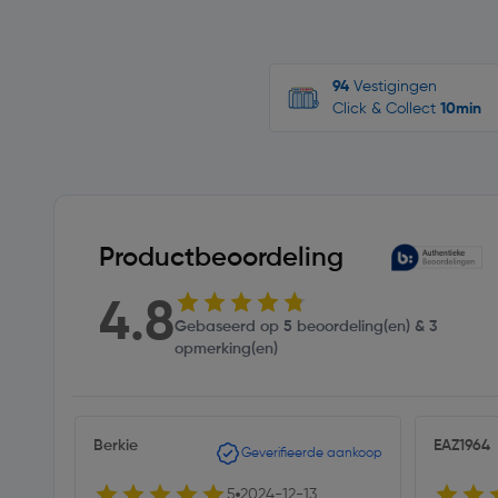
94
Vestigingen
Click & Collect
10min
Productbeoordeling
4.8
Gebaseerd op 5 beoordeling(en) & 3
opmerking(en)
Berkie
EAZ1964
Geverifieerde aankoop
5
2024-12-13