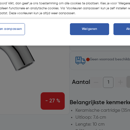
koord' klikt, dan geef je ons toestemming om alle cookies te plaatsen. Kies je voor 'Weigere
alleen functionele en analytische cookies. Via 'Voorkeuren aanpassen' kun je zelf instellen 
atst. Deze voorkeuren kun je altijd weer aanpassen.
en aanpassen
Weigeren
A
Selecteer winkel - Bekijk v
Selecteer vestiging
Geen voorraad beschik
Aantal
- 27 %
Belangrijkste kenmerk
Keramische cartridge (35
Uitloop: 7.6 cm
Lengte: 10 cm