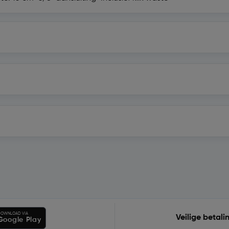
OWNLOAD VIA
Veilige betali
Google Play