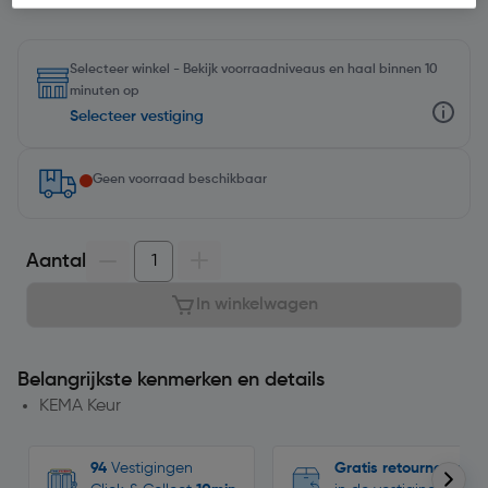
Selecteer winkel - Bekijk voorraadniveaus en haal binnen 10
minuten op
Selecteer vestiging
Geen voorraad beschikbaar
Aantal
In winkelwagen
Belangrijkste kenmerken en details
KEMA Keur
94
Vestigingen
Gratis retourneren