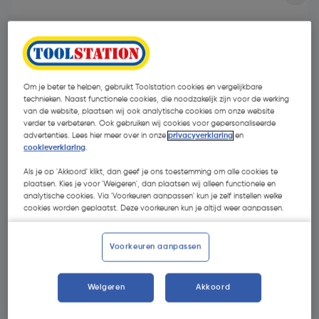
Om je beter te helpen, gebruikt Toolstation cookies en vergelijkbare
technieken. Naast functionele cookies, die noodzakelijk zijn voor de werking
van de website, plaatsen wij ook analytische cookies om onze website
verder te verbeteren. Ook gebruiken wij cookies voor gepersonaliseerde
advertenties. Lees hier meer over in onze
privacyverklaring
en
cookieverklaring
.
Als je op 'Akkoord' klikt, dan geef je ons toestemming om alle cookies te
plaatsen. Kies je voor 'Weigeren', dan plaatsen wij alleen functionele en
analytische cookies. Via 'Voorkeuren aanpassen' kun je zelf instellen welke
cookies worden geplaatst. Deze voorkeuren kun je altijd weer aanpassen.
€ 1,12
| Excl. btw € 0,93
€ 0,56/m
Voorkeuren aanpassen
Kies productvariant
(1)
Weigeren
Akkoord