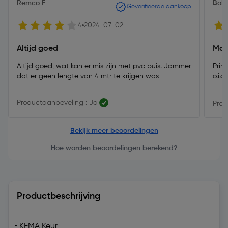
Remco F
Bob
Geverifieerde aankoop
4
2024-07-02
Altijd goed
Mak
Altijd goed, wat kan er mis zijn met pvc buis. Jammer
Prim
dat er geen lengte van 4 mtr te krijgen was
o.i.d.
Productaanbeveling : Ja
Prod
Bekijk meer beoordelingen
Hoe worden beoordelingen berekend?
Productbeschrijving
• KEMA Keur