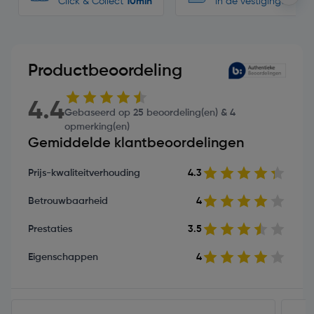
Click & Collect
10min
in de vestigingen
Productbeoordeling
4.4
Gebaseerd op 25 beoordeling(en) & 4
opmerking(en)
Gemiddelde klantbeoordelingen
Prijs-kwaliteitverhouding
4.3
Betrouwbaarheid
4
Prestaties
3.5
Eigenschappen
4