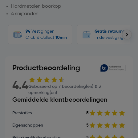
Hardmetalen boorkop
4 snijtanden
94
Vestigingen
Gratis retourneren
Click & Collect
10min
in de vestigingen
Productbeoordeling
4.4
Gebaseerd op 7 beoordeling(en) & 3
opmerking(en)
Gemiddelde klantbeoordelingen
Prestaties
5
Eigenschappen
5
Prijs-kwaliteitverhouding
5