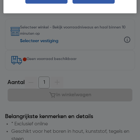
Selecteer winkel - Bekijk voorraadniveaus en haal binnen 10
minuten op
Selecteer vestiging
Geen voorraad beschikbaar
Aantal
In winkelwagen
Belangrijkste kenmerken en details
* Exclusief online
Geschikt voor het boren in hout, kunststof, tegels en
steen