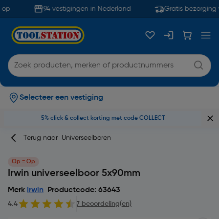
op
94 vestigingen in Nederland
Gratis bezorging 
Selecteer een vestiging
5% click & collect korting met code COLLECT
Terug naar
Universeelboren
Op = Op
Irwin universeelboor 5x90mm
Merk
Irwin
Productcode: 63643
4.4
7 beoordeling(en)