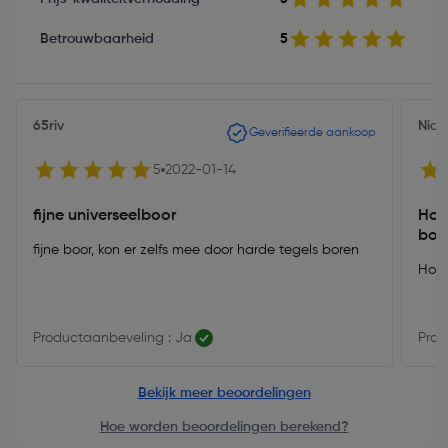
Betrouwbaarheid
5
65riv
Nick
Geverifieerde aankoop
5
2022-01-14
fijne universeelboor
Hoe
boor
fijne boor, kon er zelfs mee door harde tegels boren
Hoe 
Productaanbeveling : Ja
Prod
Bekijk meer beoordelingen
Hoe worden beoordelingen berekend?