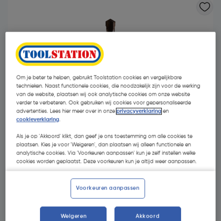
Om je beter te helpen, gebruikt Toolstation cookies en vergelijkbare
technieken. Naast functionele cookies, die noodzakelijk zijn voor de werking
van de website, plaatsen wij ook analytische cookies om onze website
verder te verbeteren. Ook gebruiken wij cookies voor gepersonaliseerde
advertenties. Lees hier meer over in onze
privacyverklaring
en
cookieverklaring
.
Als je op 'Akkoord' klikt, dan geef je ons toestemming om alle cookies te
plaatsen. Kies je voor 'Weigeren', dan plaatsen wij alleen functionele en
analytische cookies. Via 'Voorkeuren aanpassen' kun je zelf instellen welke
cookies worden geplaatst. Deze voorkeuren kun je altijd weer aanpassen.
€ 1,63
| Excl. btw € 1,35
Voorkeuren aanpassen
Kies productvariant
(6)
Weigeren
Akkoord