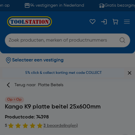
n op
94 vestigingen in Nederland
Gratis bezorging
Selecteer een vestiging
5% click & collect korting met code COLLECT
Terug naar
Platte Beitels
Op = Op
Kango K9 platte beitel 25x600mm
Productcode: 74398
5
3 beoordeling(en)