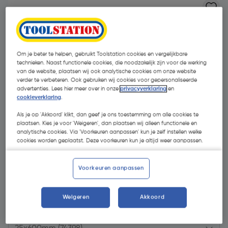
Om je beter te helpen, gebruikt Toolstation cookies en vergelijkbare
technieken. Naast functionele cookies, die noodzakelijk zijn voor de werking
van de website, plaatsen wij ook analytische cookies om onze website
verder te verbeteren. Ook gebruiken wij cookies voor gepersonaliseerde
advertenties. Lees hier meer over in onze
privacyverklaring
en
cookieverklaring
.
Als je op 'Akkoord' klikt, dan geef je ons toestemming om alle cookies te
plaatsen. Kies je voor 'Weigeren', dan plaatsen wij alleen functionele en
analytische cookies. Via 'Voorkeuren aanpassen' kun je zelf instellen welke
cookies worden geplaatst. Deze voorkeuren kun je altijd weer aanpassen.
Voorkeuren aanpassen
€ 3,60
| Excl. btw € 2,98
Weigeren
Akkoord
Kies productvariant
(2)