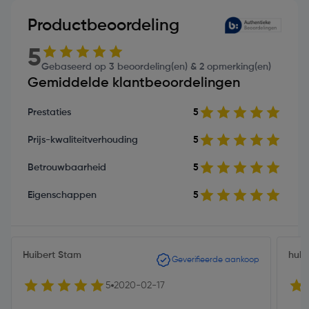
Productbeoordeling
5
Gebaseerd op 3 beoordeling(en) & 2 opmerking(en)
Gemiddelde klantbeoordelingen
Prestaties
5
Prijs-kwaliteitverhouding
5
Betrouwbaarheid
5
Eigenschappen
5
Huibert Stam
hube
Geverifieerde aankoop
5
2020-02-17