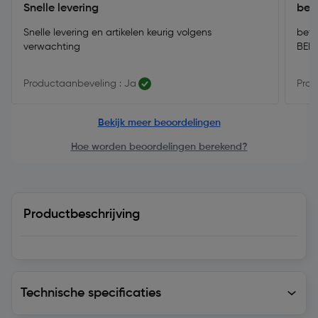
Snelle levering
bet
Snelle levering en artikelen keurig volgens
bete
verwachting
BED
Productaanbeveling : Ja
Prod
Bekijk meer beoordelingen
Hoe worden beoordelingen berekend?
Productbeschrijving
Technische specificaties
Technische specificaties