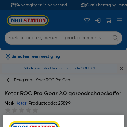
94 vestigingen in Nederland
Gratis bezorging vanaf
Selecteer een vestiging
5% click & collect korting met code COLLECT
Terug naar
Keter ROC Pro Gear
Keter ROC Pro Gear 2.0 gereedschapskoffer
Merk
Keter
Productcode: 25899