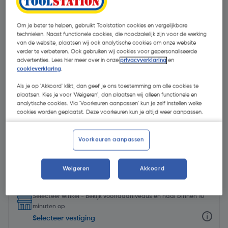
Om je beter te helpen, gebruikt Toolstation cookies en vergelijkbare
technieken. Naast functionele cookies, die noodzakelijk zijn voor de werking
van de website, plaatsen wij ook analytische cookies om onze website
verder te verbeteren. Ook gebruiken wij cookies voor gepersonaliseerde
advertenties. Lees hier meer over in onze
privacyverklaring
en
cookieverklaring
.
Als je op 'Akkoord' klikt, dan geef je ons toestemming om alle cookies te
plaatsen. Kies je voor 'Weigeren', dan plaatsen wij alleen functionele en
analytische cookies. Via 'Voorkeuren aanpassen' kun je zelf instellen welke
cookies worden geplaatst. Deze voorkeuren kun je altijd weer aanpassen.
Voorkeuren aanpassen
€ 53,99
| Excl. btw € 44,62
Weigeren
Akkoord
Selecteer winkel - Bekijk voorraadniveaus en haal binnen 10
minuten op
Selecteer vestiging