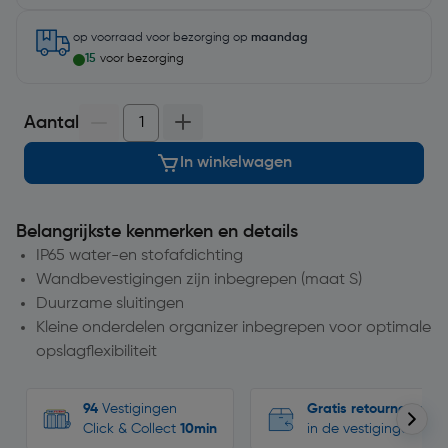
op voorraad
voor bezorging op
maandag
15
voor bezorging
Aantal
In winkelwagen
Belangrijkste kenmerken en details
IP65 water-en stofafdichting
Wandbevestigingen zijn inbegrepen (maat S)
Duurzame sluitingen
Kleine onderdelen organizer inbegrepen voor optimale
opslagflexibiliteit
94
Vestigingen
Gratis retourneren
Click & Collect
10min
in de vestigingen