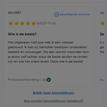
Wim1957
Jak
Geverifieerde aankoop
5
2023-11-26
Wie is de beste?
2e 
Het afgelopen half jaar heb ik een camper
4 st
gebouwd. Ik heb bij tientallen bedrijven onderdelen
gewe
besteld en ontvangen. Na een aantal maanden kom
Niet
je ervan zelf achter waar de beste spullen te vinden
zijn en wie het snelst levert. Deze site is de beste!
Productaanbeveling : Ja
Prod
Bekijk meer beoordelingen
Hoe worden beoordelingen berekend?