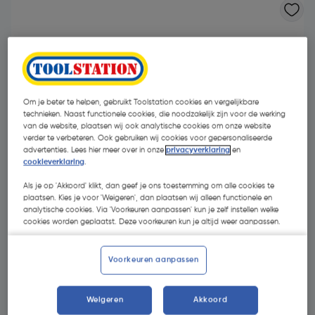
Om je beter te helpen, gebruikt Toolstation cookies en vergelijkbare
technieken. Naast functionele cookies, die noodzakelijk zijn voor de werking
van de website, plaatsen wij ook analytische cookies om onze website
verder te verbeteren. Ook gebruiken wij cookies voor gepersonaliseerde
advertenties. Lees hier meer over in onze
privacyverklaring
en
cookieverklaring
.
Als je op 'Akkoord' klikt, dan geef je ons toestemming om alle cookies te
plaatsen. Kies je voor 'Weigeren', dan plaatsen wij alleen functionele en
analytische cookies. Via 'Voorkeuren aanpassen' kun je zelf instellen welke
cookies worden geplaatst. Deze voorkeuren kun je altijd weer aanpassen.
€ 10,68
| Excl. btw € 8,83
Voorkeuren aanpassen
Kies productvariant
(5)
Weigeren
Akkoord