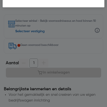
Selecteer winkel - Bekijk voorraadniveaus en haal binnen 10
minuten op
Selecteer vestiging
Geen voorraad beschikbaar
Aantal
In winkelwagen
Belangrijkste kenmerken en details
Voor het gemakkelijk en snel creëren van uw eigen
bedrijfswagen inrichting