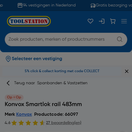
p
94 vestigingen in Nederland
Gratis bezorging va
Selecteer een vestiging
5% click & collect korting met code COLLECT
Terug naar
Spanbanden & Vastzetten
Op = Op
Konvox Smartlok rail 483mm
Merk
Konvox
Productcode: 66097
4.6
27 beoordeling(en)