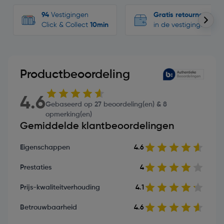
94
Vestigingen
Gratis retourneren
Click & Collect
10min
in de vestigingen
Productbeoordeling
4.6
Gebaseerd op 27 beoordeling(en) & 8
opmerking(en)
Gemiddelde klantbeoordelingen
Eigenschappen
4.6
Prestaties
4
Prijs-kwaliteitverhouding
4.1
Betrouwbaarheid
4.6