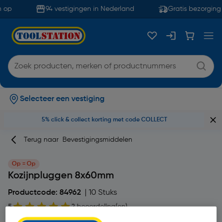
 op
94 vestigingen in Nederland
Gratis bezorging 
Selecteer een vestiging
5% click & collect korting met code COLLECT
Terug naar
Bevestigingsmiddelen
Op = Op
Kozijnpluggen 8x60mm
Productcode: 84962
| 10 Stuks
5
2 beoordeling(en)