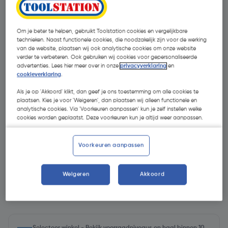
Om je beter te helpen, gebruikt Toolstation cookies en vergelijkbare
technieken. Naast functionele cookies, die noodzakelijk zijn voor de werking
van de website, plaatsen wij ook analytische cookies om onze website
verder te verbeteren. Ook gebruiken wij cookies voor gepersonaliseerde
advertenties. Lees hier meer over in onze
privacyverklaring
en
cookieverklaring
.
Als je op 'Akkoord' klikt, dan geef je ons toestemming om alle cookies te
- 29 %
plaatsen. Kies je voor 'Weigeren', dan plaatsen wij alleen functionele en
analytische cookies. Via 'Voorkeuren aanpassen' kun je zelf instellen welke
cookies worden geplaatst. Deze voorkeuren kun je altijd weer aanpassen.
Voorkeuren aanpassen
€ 0,07
Weigeren
Akkoord
€ 0,05
| Excl. btw € 0,04