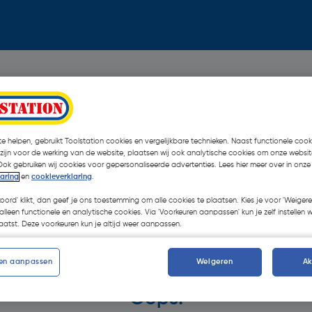
e helpen, gebruikt Toolstation cookies en vergelijkbare technieken. Naast functionele cooki
 zijn voor de werking van de website, plaatsen wij ook analytische cookies om onze websit
Ook gebruiken wij cookies voor gepersonaliseerde advertenties. Lees hier meer over in onze
laring
en
cookieverklaring
.
koord' klikt, dan geef je ons toestemming om alle cookies te plaatsen. Kies je voor 'Weigere
alleen functionele en analytische cookies. Via 'Voorkeuren aanpassen' kun je zelf instellen 
atst. Deze voorkeuren kun je altijd weer aanpassen.
en aanpassen
Weigeren
A
Oops!