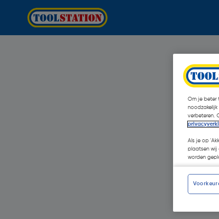
Om je beter t
noodzakelijk
verbeteren. 
privacyverk
Als je op 'Ak
plaatsen wij 
worden gepla
Voorkeur