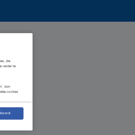
es, die
e verder te
n', dan
welke cookies
kkoord