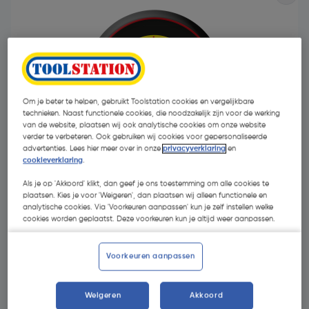
Om je beter te helpen, gebruikt Toolstation cookies en vergelijkbare
technieken. Naast functionele cookies, die noodzakelijk zijn voor de werking
van de website, plaatsen wij ook analytische cookies om onze website
verder te verbeteren. Ook gebruiken wij cookies voor gepersonaliseerde
advertenties. Lees hier meer over in onze
privacyverklaring
en
cookieverklaring
.
Als je op 'Akkoord' klikt, dan geef je ons toestemming om alle cookies te
plaatsen. Kies je voor 'Weigeren', dan plaatsen wij alleen functionele en
analytische cookies. Via 'Voorkeuren aanpassen' kun je zelf instellen welke
€ 6,19
cookies worden geplaatst. Deze voorkeuren kun je altijd weer aanpassen.
| Excl. btw € 5,12
€ 9,52/kg
Voorkeuren aanpassen
Selecteer winkel - Bekijk voorraadniveaus en haal binnen 10
minuten op
Weigeren
Akkoord
Selecteer vestiging