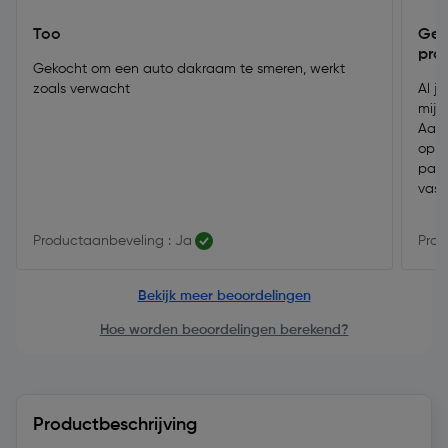
Too
Gel
pro
Gekocht om een auto dakraam te smeren, werkt
zoals verwacht
Al j
mijn
Aang
op z
pakk
vase
Productaanbeveling : Ja
Prod
Bekijk meer beoordelingen
Hoe worden beoordelingen berekend?
Productbeschrijving