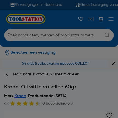
94 vestigingen in Nederland
Gratis bezorging vanaf
Selecteer een vestiging
5% click & collect korting met code COLLECT
Terug naar
Motorolie & Smeermiddelen
Kroon-Oil witte vaseline 60gr
Merk
Kroon
Productcode: 38714
4.4
10 beoordeling(en)