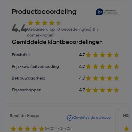
Productbeoordeling
4.4
Gebaseerd op 10 beoordeling(en) & 3
opmerking(en)
Gemiddelde klantbeoordelingen
Prestaties
4.7
Prijs-kwaliteitverhouding
4.7
Betrouwbaarheid
4.7
Eigenschappen
4.7
René de Hoogd
HG
Geverifieerde aankoop
5
2022-04-05