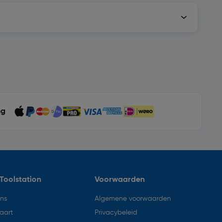
ng
Toolstation
Voorwaarden
ons
Algemene voorwaarden
aart
Privacybeleid