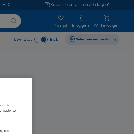
af €50
Retourneren binnen 30 dagen*
Kluslijst
Inloggen
Winkelwagen
btw
Excl.
Incl.
Selecteer een vestiging
es, die
e verder te
n', dan