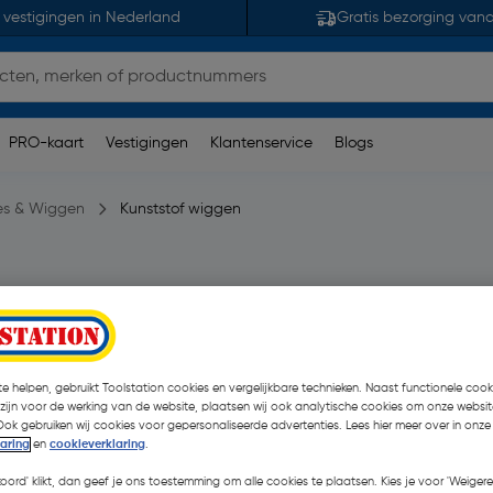
 vestigingen in Nederland
Gratis bezorging van
PRO-kaart
Vestigingen
Klantenservice
Blogs
jes & Wiggen
Kunststof wiggen
erking(en)
| 10 Stuks
€ 16,44
€ 13,74
| Excl. btw € 11,36
e helpen, gebruikt Toolstation cookies en vergelijkbare technieken. Naast functionele cooki
 zijn voor de werking van de website, plaatsen wij ook analytische cookies om onze websit
Ook gebruiken wij cookies voor gepersonaliseerde advertenties. Lees hier meer over in onze
laring
en
cookieverklaring
.
Kies productvariant
(3)
koord' klikt, dan geef je ons toestemming om alle cookies te plaatsen. Kies je voor 'Weigere