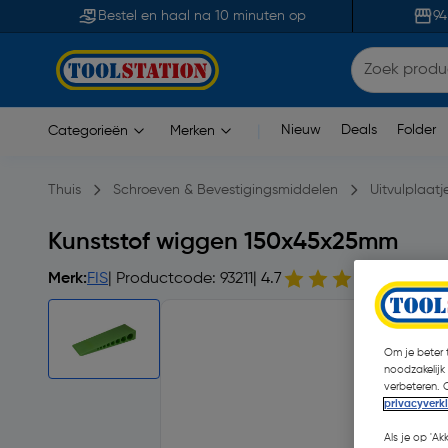
Bestel en haal na 10 minuten op
94
Nieuw
Deals
Folder
Categorieën
Merken
|
Thuis
Schroeven & Bevestigingsmiddelen
Uitvulplaat
Kunststof wiggen 150x45x25mm
Merk:
FIS
| Productcode: 93211
| 4.7
16 opm
Om je beter t
noodzakelijk
verbeteren. 
privacyverk
Als je op 'Ak