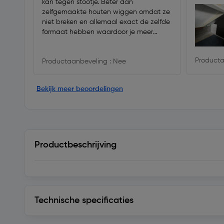
kan tegen stootje. Beter dan
zelfgemaakte houten wiggen omdat ze
niet breken en allemaal exact de zelfde
formaat hebben waardoor je meer
controle hebt. Nadat je de hele zooi
afgepurd hebt ruk je ze weer eruit en
Producta
Productaanbeveling : Nee
kan je ze gebruiken om de deur af te
hangen, maar in dat geval kan je beter
opvulplaatjes gebruiken.
Bekijk meer beoordelingen
Productbeschrijving
Technische specificaties
Technische specificaties