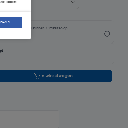
welke cookies
kkoord
rraadniveaus en haal binnen 10 minuten op
gd
.
In winkelwagen