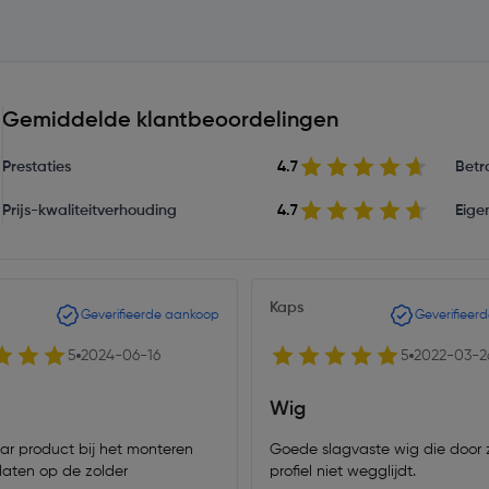
Gemiddelde klantbeoordelingen
Prestaties
4.7
Betr
Prijs-kwaliteitverhouding
4.7
Eige
Kaps
Geverifieerde aankoop
Geverifieer
5
2024-06-16
5
2022-03-2
Wig
r product bij het monteren
Goede slagvaste wig die door z
laten op de zolder
profiel niet wegglijdt.