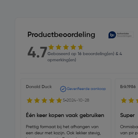
Productbeoordeling
4.7
Gebaseerd op 16 beoordeling(en) & 4
opmerking(en)
Donald Duck
Erik1986
Geverifieerde aankoop
5
2024-10-28
Één keer kopen vaak gebruiken
Super
Prettig formaat bij het afhangen van
Onmisbaa
een deur met kozijn. Ook lekker stevig,
van pir p