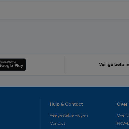
OWNLOAD VIA
Veilige betali
Google Play
Hulp & Contact
Over 
Veelgestelde vragen
Over 
Contact
PRO-k