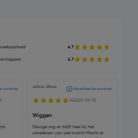
ouwbaarheid
4.7
nschappen
4.7
Johan Wout
de aankoop
Geverifieerde aankoop
6
5
2020-06-15
Wiggen
ijn
Stevige wig en blijft heel bij het
uitoefenen van veel kracht Mocht er