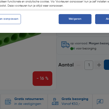
alleen functionele en analytische cookies. Via 'Voorkeuren aanpassen' kun je zelf instellen 
atst. Deze voorkeuren kun je altijd weer aanpassen.
en aanpassen
Weigeren
A
Selecteer winkel - Bekijk voo
Selecteer vestiging
op voorraad.
Morgen bezor
6
voor bezorging
Aantal
- 16 %
Gratis retourneren
Gratis bezorging
in de vestigingen
Vanaf €50,-