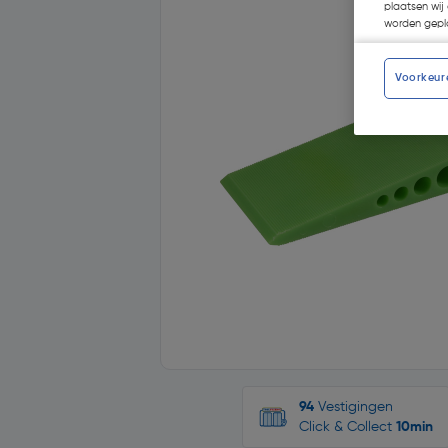
plaatsen wij 
worden gepla
Voorkeur
94
Vestigingen
Click & Collect
10min