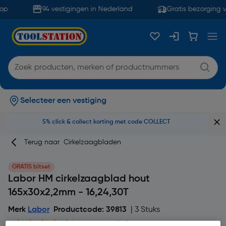
op
94 vestigingen in Nederland
Gratis bezorging v
Selecteer een vestiging
5% click & collect korting met code COLLECT
Terug naar
Cirkelzaagbladen
GRATIS bitset
Labor HM cirkelzaagblad hout
165x30x2,2mm - 16,24,30T
Merk
Labor
Productcode: 39813
| 3 Stuks
5
1 beoordeling(en)