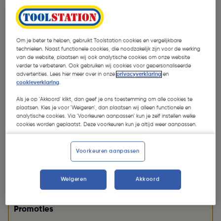
Om je beter te helpen, gebruikt Toolstation cookies en vergelijkbare
technieken. Naast functionele cookies, die noodzakelijk zijn voor de werking
van de website, plaatsen wij ook analytische cookies om onze website
verder te verbeteren. Ook gebruiken wij cookies voor gepersonaliseerde
advertenties. Lees hier meer over in onze
privacyverklaring
en
cookieverklaring
.
Als je op 'Akkoord' klikt, dan geef je ons toestemming om alle cookies te
plaatsen. Kies je voor 'Weigeren', dan plaatsen wij alleen functionele en
analytische cookies. Via 'Voorkeuren aanpassen' kun je zelf instellen welke
cookies worden geplaatst. Deze voorkeuren kun je altijd weer aanpassen.
Voorkeuren aanpassen
€ 24,02
Weigeren
Akkoord
| Excl. btw € 19,85
Promoties