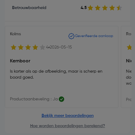
Betrouwbaarheid
4.5
Kolms
Ron
Geverifieerde aankoop
4
2026-05-15
Kernboor
Nie
Is korter als op de afbeelding, maar is scherp en
Niet
boord goed.
door
waar
Productaanbeveling : Ja
Prod
Bekijk meer beoordelingen
Hoe worden beoordelingen berekend?