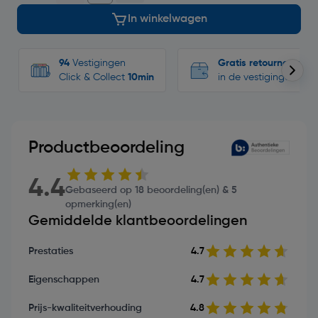
In winkelwagen
94
Vestigingen
Gratis retourneren
Click & Collect
10min
in de vestigingen
Productbeoordeling
4.4
Gebaseerd op 18 beoordeling(en) & 5
opmerking(en)
Gemiddelde klantbeoordelingen
Prestaties
4.7
Eigenschappen
4.7
Prijs-kwaliteitverhouding
4.8