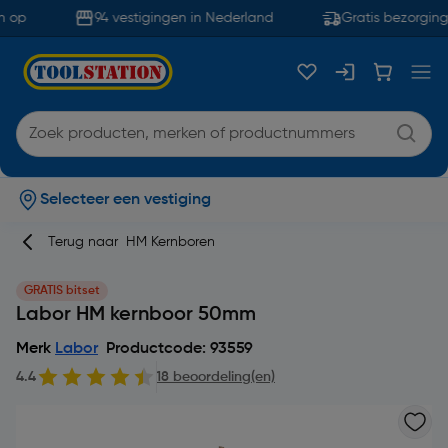
 op
94 vestigingen in Nederland
Gratis bezorging 
Selecteer een vestiging
Terug naar
HM Kernboren
GRATIS bitset
Labor HM kernboor 50mm
Merk
Labor
Productcode: 93559
4.4
18 beoordeling(en)