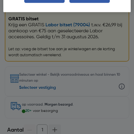
Promoties
GRATIS bitset
Krijg een GRATIS
Labor bitset (79004)
t.w.v. €26,99 bij
aankoop van €75 aan geselecteerde Labor
accessoires. Geldig t/m 31 augustus 2026.
Let op: voeg de bitset toe aan je winkelwagen en de korting
wordt automatisch verrekend.
Selecteer winkel - Bekijk voorraadniveaus en haal binnen 10
minuten op
Selecteer vestiging
op voorraad.
Morgen bezorgd
.
20+
voor bezorging
Aantal