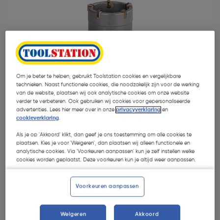
Om je beter te helpen, gebruikt Toolstation cookies en vergelijkbare
technieken. Naast functionele cookies, die noodzakelijk zijn voor de werking
van de website, plaatsen wij ook analytische cookies om onze website
verder te verbeteren. Ook gebruiken wij cookies voor gepersonaliseerde
advertenties. Lees hier meer over in onze
privacyverklaring
en
cookieverklaring
.
Als je op 'Akkoord' klikt, dan geef je ons toestemming om alle cookies te
plaatsen. Kies je voor 'Weigeren', dan plaatsen wij alleen functionele en
€ 9,42
| Excl. btw € 7,79
analytische cookies. Via 'Voorkeuren aanpassen' kun je zelf instellen welke
cookies worden geplaatst. Deze voorkeuren kun je altijd weer aanpassen.
Kies productvariant
(4)
Voorkeuren aanpassen
Weigeren
Akkoord