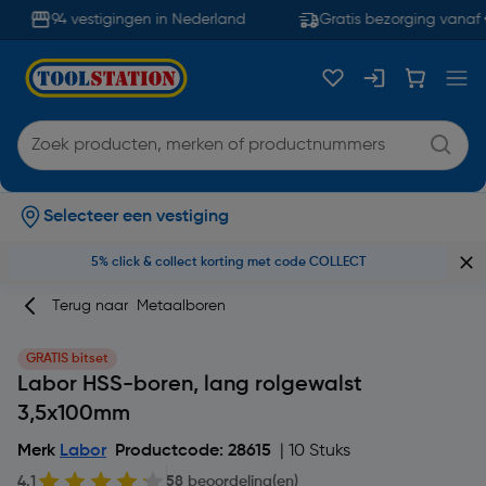
94 vestigingen in Nederland
Gratis bezorging vanaf €
Selecteer een vestiging
5% click & collect korting met code COLLECT
Terug naar
Metaalboren
GRATIS bitset
Labor HSS-boren, lang rolgewalst
3,5x100mm
Merk
Labor
Productcode: 28615
| 10 Stuks
4.1
58 beoordeling(en)