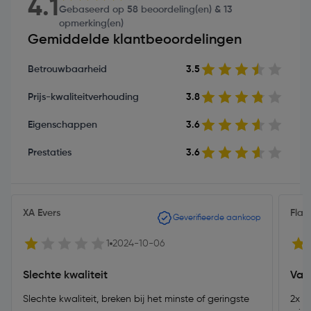
4.1
Gebaseerd op 58 beoordeling(en) & 13
opmerking(en)
Gemiddelde klantbeoordelingen
Betrouwbaarheid
3.5
Prijs-kwaliteitverhouding
3.8
Eigenschappen
3.6
Prestaties
3.6
XA Evers
Flas
Geverifieerde aankoop
1
2024-10-06
Slechte kwaliteit
Val
Slechte kwaliteit, breken bij het minste of geringste
2x i