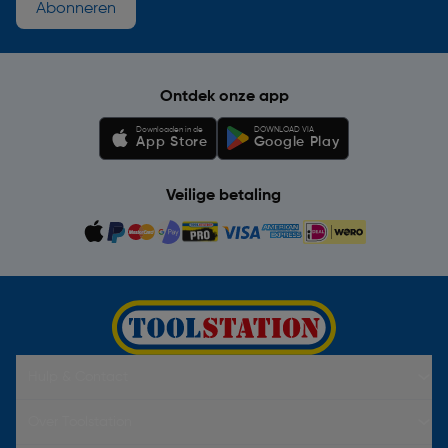
Abonneren
Ontdek onze app
Downloaden in de
DOWNLOAD VIA
App Store
Google Play
Veilige betaling
Hulp & Contact
Over Toolstation