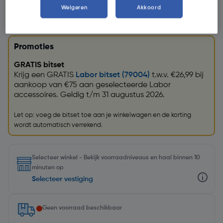
Weigeren
Akkoord
Promoties
GRATIS bitset
Krijg een GRATIS
Labor bitset (79004)
t.w.v. €26,99 bij
aankoop van €75 aan geselecteerde Labor
accessoires. Geldig t/m 31 augustus 2026.
Let op: voeg de bitset toe aan je winkelwagen en de korting
wordt automatisch verrekend.
Selecteer winkel - Bekijk voorraadniveaus en haal binnen 10
minuten op
Selecteer vestiging
Geen voorraad beschikbaar