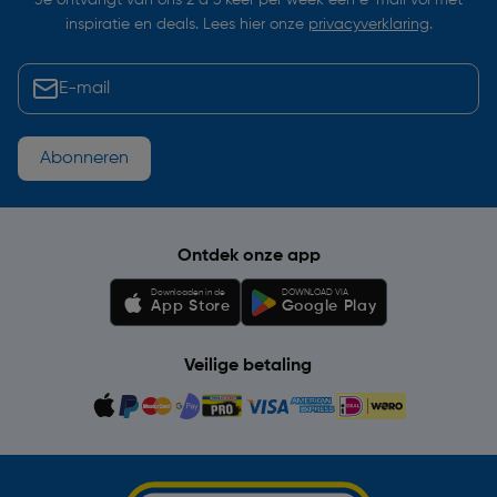
Je ontvangt van ons 2 à 3 keer per week een e-mail vol met
inspiratie en deals. Lees hier onze
privacyverklaring
.
Abonneren
Ontdek onze app
Downloaden in de
DOWNLOAD VIA
App Store
Google Play
Veilige betaling