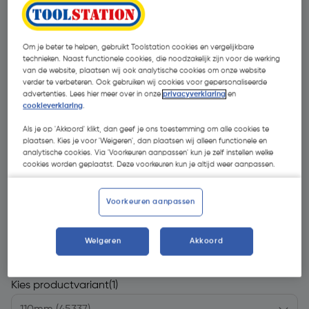
Om je beter te helpen, gebruikt Toolstation cookies en vergelijkbare
technieken. Naast functionele cookies, die noodzakelijk zijn voor de werking
van de website, plaatsen wij ook analytische cookies om onze website
verder te verbeteren. Ook gebruiken wij cookies voor gepersonaliseerde
advertenties. Lees hier meer over in onze
privacyverklaring
en
cookieverklaring
.
Als je op 'Akkoord' klikt, dan geef je ons toestemming om alle cookies te
plaatsen. Kies je voor 'Weigeren', dan plaatsen wij alleen functionele en
analytische cookies. Via 'Voorkeuren aanpassen' kun je zelf instellen welke
cookies worden geplaatst. Deze voorkeuren kun je altijd weer aanpassen.
Voorkeuren aanpassen
€ 4,73
| Excl. btw € 3,91
Weigeren
Akkoord
Kies productvariant
(1)