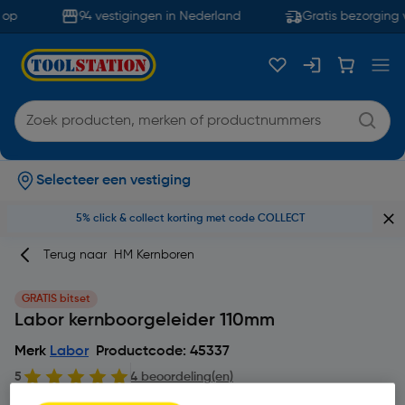
op
94 vestigingen in Nederland
Gratis bezorging 
Selecteer een vestiging
5% click & collect korting met code COLLECT
Terug naar
HM Kernboren
GRATIS bitset
Labor kernboorgeleider 110mm
Merk
Labor
Productcode: 45337
5
4 beoordeling(en)