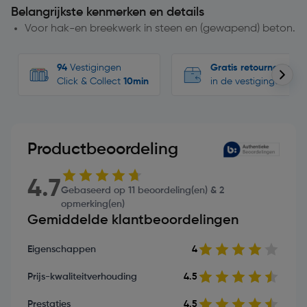
Belangrijkste kenmerken en details
Voor hak-en breekwerk in steen en (gewapend) beton.
94
Vestigingen
Gratis retourneren
Click & Collect
10min
in de vestigingen
Productbeoordeling
4.7
Gebaseerd op 11 beoordeling(en) & 2
opmerking(en)
Gemiddelde klantbeoordelingen
Eigenschappen
4
Prijs-kwaliteitverhouding
4.5
Prestaties
4.5