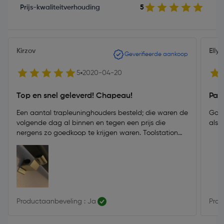
Prijs-kwaliteitverhouding
5
Kirzov
Elly
Geverifieerde aankoop
5
2020-04-20
Top en snel geleverd! Chapeau!
Pas
Een aantal trapleuninghouders besteld; die waren de
Goed
volgende dag al binnen en tegen een prijs die
als 
nergens zo goedkoop te krijgen waren. Toolstation
kon de nieuwe, exact dezelfde houders leveren als
die na 27 jaar aan vervanging toe waren. Ik was ook
bij de plaatselijke mega doe-het-zelf zaak: of ik kon
niet passende, mega dure exemplaren kopen, of hele
lelijke, die ook nog eens duurder waren dan die van
Toolstation. Chapeau, Toolstation!
Productaanbeveling : Ja
Prod