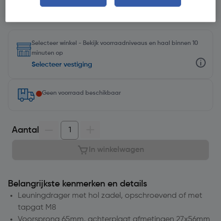
Selecteer winkel - Bekijk voorraadniveaus en haal binnen 10
minuten op
Selecteer vestiging
Geen voorraad beschikbaar
Aantal
In winkelwagen
Belangrijkste kenmerken en details
Leuningdrager met hol zadel, opschroevend of met
tapgat M8
Voorsprong 65mm, achterplaat afmetingen 27x56mm