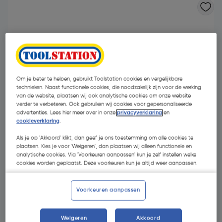
Om je beter te helpen, gebruikt Toolstation cookies en vergelijkbare
technieken. Naast functionele cookies, die noodzakelijk zijn voor de werking
van de website, plaatsen wij ook analytische cookies om onze website
verder te verbeteren. Ook gebruiken wij cookies voor gepersonaliseerde
advertenties. Lees hier meer over in onze
privacyverklaring
en
cookieverklaring
.
Als je op 'Akkoord' klikt, dan geef je ons toestemming om alle cookies te
plaatsen. Kies je voor 'Weigeren', dan plaatsen wij alleen functionele en
analytische cookies. Via 'Voorkeuren aanpassen' kun je zelf instellen welke
cookies worden geplaatst. Deze voorkeuren kun je altijd weer aanpassen.
€ 1,82
| Excl. btw € 1,50
Voorkeuren aanpassen
Kies productvariant
(1)
Weigeren
Akkoord