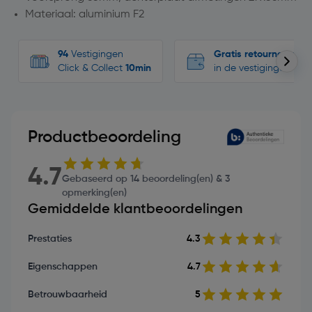
Materiaal: aluminium F2
94
Vestigingen
Gratis retourneren
Click & Collect
10min
in de vestigingen
Productbeoordeling
4.7
Gebaseerd op 14 beoordeling(en) & 3
opmerking(en)
Gemiddelde klantbeoordelingen
Prestaties
4.3
Eigenschappen
4.7
Betrouwbaarheid
5