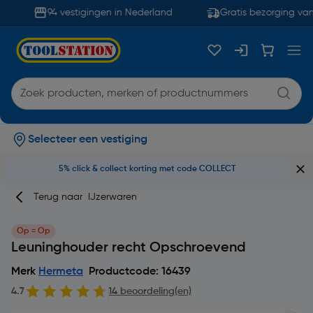
94 vestigingen in Nederland
Gratis bezorging vana
Selecteer een vestiging
5% click & collect korting met code COLLECT
Terug naar
IJzerwaren
Op = Op
Leuninghouder recht Opschroevend
Merk
Hermeta
Productcode: 16439
4.7
14 beoordeling(en)