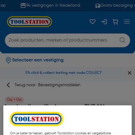
op
94 vestigingen in Nederland
Gratis bezorging 
Selecteer een vestiging
5% click & collect korting met code COLLECT
Terug naar
Bevestigingsmiddelen
Op = Op
Losdraaibeveiligde moeren RVS M6
Merk
Forgefast
Productcode: 27685
| 10 Stuks
Om je beter te helpen, gebruikt Toolstation cookies en vergelijkbare