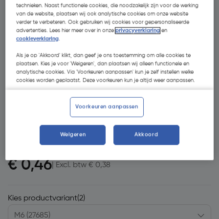
technieken. Naast functionele cookies, die noodzakelijk zijn voor de werking
van de website, plaatsen wij ook analytische cookies om onze website
verder te verbeteren. Ook gebruiken wij cookies voor gepersonaliseerde
advertenties. Lees hier meer over in onze
privacyverklaring
en
cookieverklaring
.
Als je op 'Akkoord' klikt, dan geef je ons toestemming om alle cookies te
plaatsen. Kies je voor 'Weigeren', dan plaatsen wij alleen functionele en
analytische cookies. Via 'Voorkeuren aanpassen' kun je zelf instellen welke
cookies worden geplaatst. Deze voorkeuren kun je altijd weer aanpassen.
Voorkeuren aanpassen
Weigeren
Akkoord
€ 0,46
| Excl. btw € 0,38
Kies productvariant
(2)