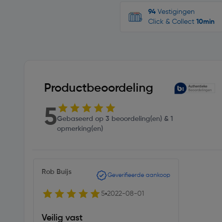
94
Vestigingen
Click & Collect
10min
Productbeoordeling
5
Gebaseerd op 3 beoordeling(en) & 1
opmerking(en)
Rob Buijs
Geverifieerde aankoop
5
2022-08-01
Veilig vast