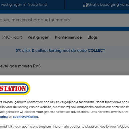
 vestigingen in Nederland
Gratis bezorging van
PRO-kaart
Vestigingen
Klantenservice
Blogs
5% click & collect korting met de code COLLECT
beveiligde moeren RVS
0
3 opmerking(en)
| 10 Stuks
e helpen, gebruikt Toolstation cookies en vergelijkbare technieken. Naast functionele cooki
 zijn voor de werking van de website, plaatsen wij ook analytische cookies om onze websit
€ 0,68
Ook gebruiken wij cookies voor gepersonaliseerde advertenties. Lees hier meer over in onze
laring
en
cookieverklaring
.
€ 0,43
| Excl. btw € 0,36
koord' klikt, dan geef je ons toestemming om alle cookies te plaatsen. Kies je voor 'Weigere