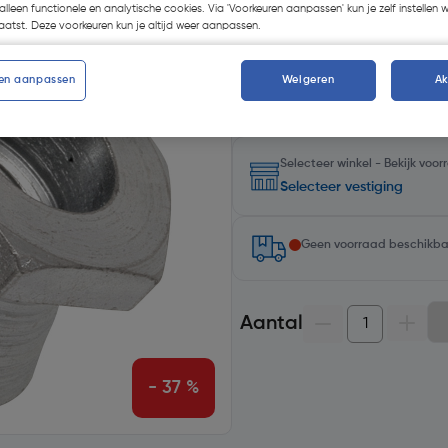
alleen functionele en analytische cookies. Via 'Voorkeuren aanpassen' kun je zelf instellen 
atst. Deze voorkeuren kun je altijd weer aanpassen.
Kies productvariant
(2)
en aanpassen
Weigeren
A
Selecteer winkel - Bekijk voo
Selecteer vestiging
Geen voorraad beschikb
Aantal
- 37 %