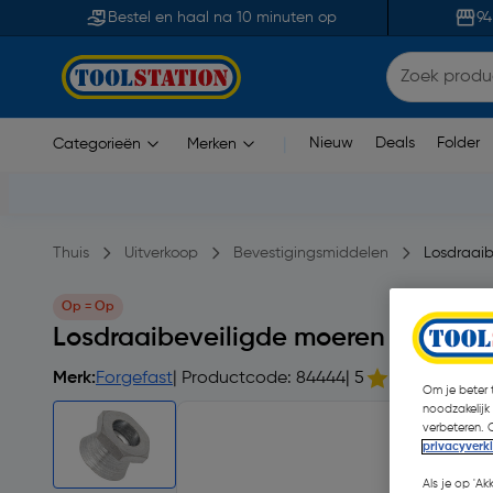
Bestel en haal na 10 minuten op
94
Nieuw
Deals
Folder
Categorieën
Merken
|
Thuis
Uitverkoop
Bevestigingsmiddelen
Losdraai
Op = Op
Losdraaibeveiligde moeren RVS M1
Merk:
Forgefast
| Productcode: 84444
| 5
Om je beter t
noodzakelijk
verbeteren. 
privacyverk
Als je op 'Ak