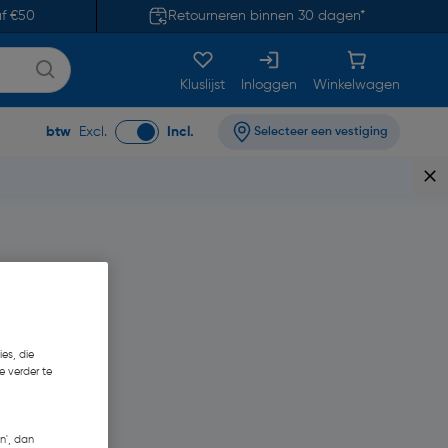
af €50
Retourneren binnen 30 dagen*
Kluslijst
Inloggen
Winkelwagen
btw
Excl.
Incl.
Selecteer een vestiging
es, die
e verder te
n', dan