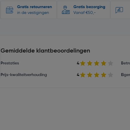
Gratis retourneren
Gratis bezorging
in de vestigingen
Vanaf €50,-
Gemiddelde klantbeoordelingen
Prestaties
4
Betr
Prijs-kwaliteitverhouding
4
Eige