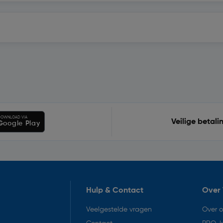
OWNLOAD VIA
Veilige betali
Google Play
Hulp & Contact
Over 
Veelgestelde vragen
Over 