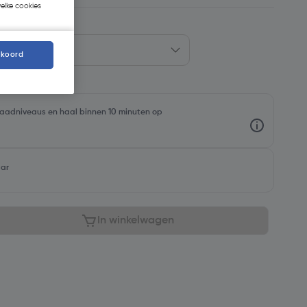
welke cookies
kkoord
rraadniveaus en haal binnen 10 minuten op
aar
In winkelwagen