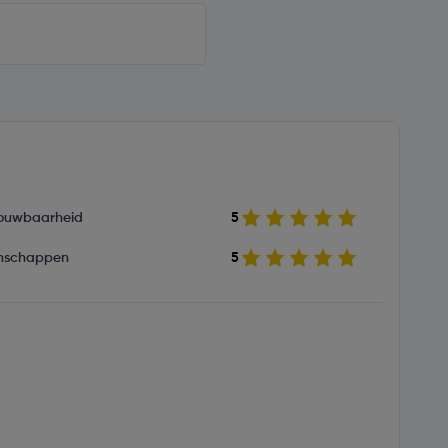
ouwbaarheid
5
nschappen
5