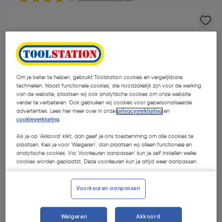
Om je beter te helpen, gebruikt Toolstation cookies en vergelijkbare
technieken. Naast functionele cookies, die noodzakelijk zijn voor de werking
van de website, plaatsen wij ook analytische cookies om onze website
verder te verbeteren. Ook gebruiken wij cookies voor gepersonaliseerde
advertenties. Lees hier meer over in onze
privacyverklaring
en
cookieverklaring
.
Als je op 'Akkoord' klikt, dan geef je ons toestemming om alle cookies te
plaatsen. Kies je voor 'Weigeren', dan plaatsen wij alleen functionele en
analytische cookies. Via 'Voorkeuren aanpassen' kun je zelf instellen welke
cookies worden geplaatst. Deze voorkeuren kun je altijd weer aanpassen.
€ 7,26
| Excl. btw € 6,00
Voorkeuren aanpassen
Weigeren
Akkoord
Kies productvariant
(1)