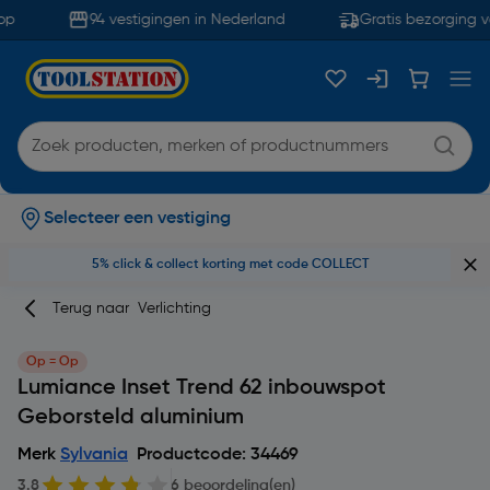
p
94 vestigingen in Nederland
Gratis bezorging v
Selecteer een vestiging
5% click & collect korting met code COLLECT
Terug naar
Verlichting
Op = Op
Lumiance Inset Trend 62 inbouwspot
Geborsteld aluminium
Merk
Sylvania
Productcode: 34469
3.8
6 beoordeling(en)