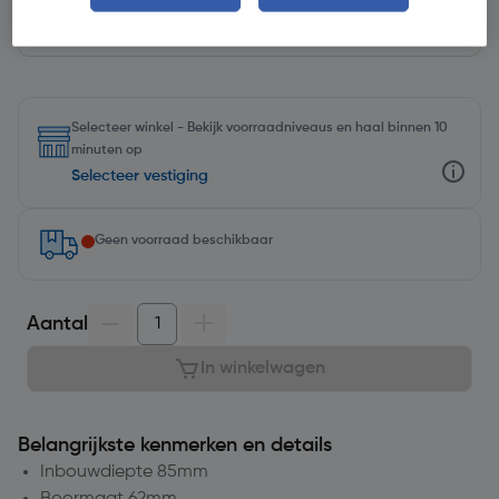
Selecteer winkel - Bekijk voorraadniveaus en haal binnen 10
minuten op
Selecteer vestiging
Geen voorraad beschikbaar
Aantal
In winkelwagen
Belangrijkste kenmerken en details
Inbouwdiepte 85mm
Boormaat 62mm