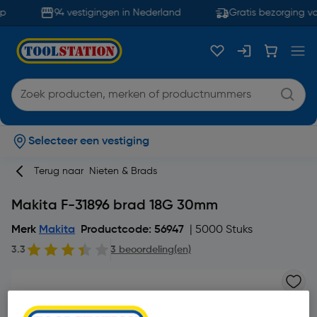
p
94 vestigingen in Nederland
Gratis bezorging va
Selecteer een vestiging
Terug naar
Nieten & Brads
Makita F-31896 brad 18G 30mm
Merk
Makita
Productcode: 56947
| 5000 Stuks
3.3
3 beoordeling(en)