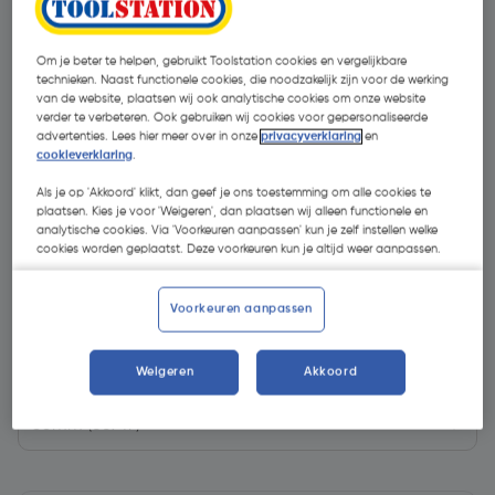
Om je beter te helpen, gebruikt Toolstation cookies en vergelijkbare
technieken. Naast functionele cookies, die noodzakelijk zijn voor de werking
van de website, plaatsen wij ook analytische cookies om onze website
verder te verbeteren. Ook gebruiken wij cookies voor gepersonaliseerde
advertenties. Lees hier meer over in onze
privacyverklaring
en
cookieverklaring
.
Als je op 'Akkoord' klikt, dan geef je ons toestemming om alle cookies te
plaatsen. Kies je voor 'Weigeren', dan plaatsen wij alleen functionele en
analytische cookies. Via 'Voorkeuren aanpassen' kun je zelf instellen welke
cookies worden geplaatst. Deze voorkeuren kun je altijd weer aanpassen.
€ 26,39
Voorkeuren aanpassen
| Excl. btw € 21,81
Weigeren
Akkoord
Kies productvariant
(8)