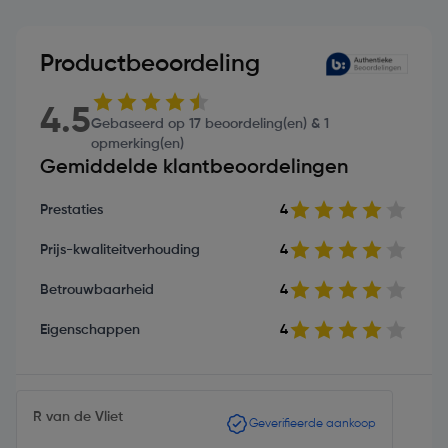
Productbeoordeling
4.5
Gebaseerd op 17 beoordeling(en) & 1
opmerking(en)
Gemiddelde klantbeoordelingen
Prestaties
4
Prijs-kwaliteitverhouding
4
Betrouwbaarheid
4
Eigenschappen
4
R van de Vliet
Geverifieerde aankoop