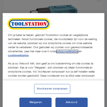
Om je beter te helpen, gebruikt Toolstation cookies en vergelijkbare
technieken. Naast functionele cookies, die noodzakelijk zijn voor de werking
van de website, plaatsen wij ook analytische cookies om onze website
verder te verbeteren. Ook gebruiken wij cookies voor gepersonaliseerde
advertenties. Lees hier meer over in onze
privacyverklaring
en
cookieverklaring
.
Als je op 'Akkoord' klikt, dan geef je ons toestemming om alle cookies te
plaatsen. Kies je voor 'Weigeren', dan plaatsen wij alleen functionele en
analytische cookies. Via 'Voorkeuren aanpassen' kun je zelf instellen welke
€ 79,95
cookies worden geplaatst. Deze voorkeuren kun je altijd weer aanpassen.
| Excl. btw € 66,07
Voorkeuren aanpassen
Selecteer winkel - Bekijk voorraadniveaus en haal binnen 10
minuten op
Weigeren
Akkoord
Selecteer vestiging