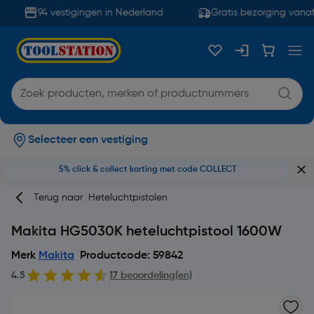
94 vestigingen in Nederland
Gratis bezorging vanaf 
Selecteer een vestiging
5% click & collect korting met code COLLECT
Terug naar
Heteluchtpistolen
Makita HG5030K heteluchtpistool 1600W
Merk
Makita
Productcode: 59842
4.5
17 beoordeling(en)