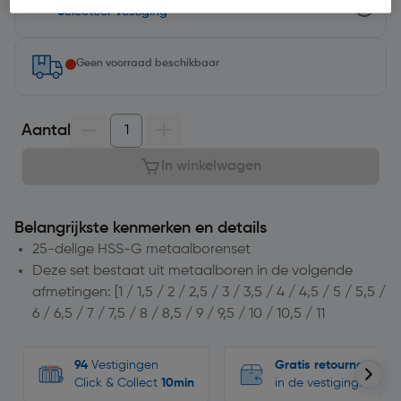
Selecteer vestiging
Geen voorraad beschikbaar
Aantal
In winkelwagen
Belangrijkste kenmerken en details
25-delige HSS-G metaalborenset
Deze set bestaat uit metaalboren in de volgende
afmetingen: [1 / 1,5 / 2 / 2,5 / 3 / 3,5 / 4 / 4,5 / 5 / 5,5 /
6 / 6,5 / 7 / 7,5 / 8 / 8,5 / 9 / 9,5 / 10 / 10,5 / 11
94
Vestigingen
Gratis retourneren
Click & Collect
10min
in de vestigingen