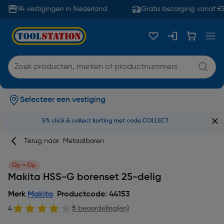
94 vestigingen in Nederland
Gratis bezorging vanaf €5
Selecteer een vestiging
5% click & collect korting met code COLLECT
Terug naar
Metaalboren
Op = Op
Makita HSS-G borenset 25-delig
Merk
Makita
Productcode: 44153
4
5 beoordeling(en)