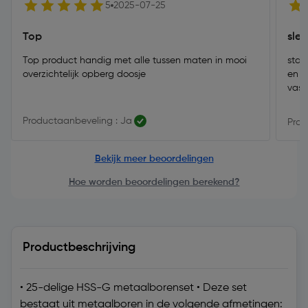
5
2025-07-25
Top
sle
Top product handig met alle tussen maten in mooi
staa
overzichtelijk opberg doosje
en d
vast
Productaanbeveling : Ja
Prod
Bekijk meer beoordelingen
Hoe worden beoordelingen berekend?
Productbeschrijving
• 25-delige HSS-G metaalborenset • Deze set
bestaat uit metaalboren in de volgende afmetingen: