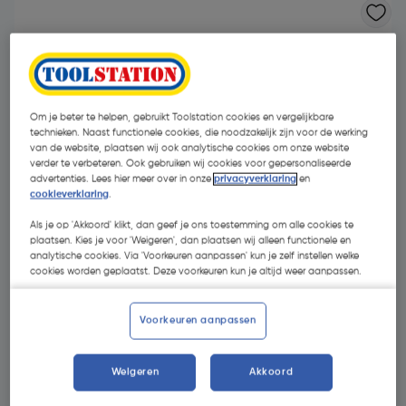
Om je beter te helpen, gebruikt Toolstation cookies en vergelijkbare
technieken. Naast functionele cookies, die noodzakelijk zijn voor de werking
van de website, plaatsen wij ook analytische cookies om onze website
verder te verbeteren. Ook gebruiken wij cookies voor gepersonaliseerde
advertenties. Lees hier meer over in onze
privacyverklaring
en
cookieverklaring
.
Als je op 'Akkoord' klikt, dan geef je ons toestemming om alle cookies te
plaatsen. Kies je voor 'Weigeren', dan plaatsen wij alleen functionele en
analytische cookies. Via 'Voorkeuren aanpassen' kun je zelf instellen welke
cookies worden geplaatst. Deze voorkeuren kun je altijd weer aanpassen.
€ 48,18
| Excl. btw € 39,82
Voorkeuren aanpassen
Weigeren
Akkoord
Selecteer winkel - Bekijk voorraadniveaus en haal binnen 10
minuten op