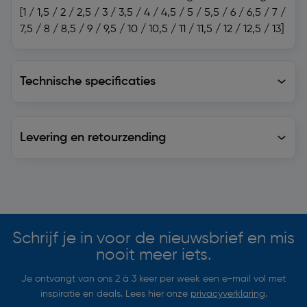
[1 / 1,5 / 2 / 2,5 / 3 / 3,5 / 4 / 4,5 / 5 / 5,5 / 6 / 6,5 / 7 /
7,5 / 8 / 8,5 / 9 / 9,5 / 10 / 10,5 / 11 / 11,5 / 12 / 12,5 / 13]
Technische specificaties
Technische specificaties
Levering en retourzending
Levering en retourzending
Soortgelijke artikelen
Schrijf je in voor de nieuwsbrief en mis
nooit meer iets.
Je ontvangt van ons 2 à 3 keer per week een e-mail vol met
inspiratie en deals. Lees hier onze
privacyverklaring
.