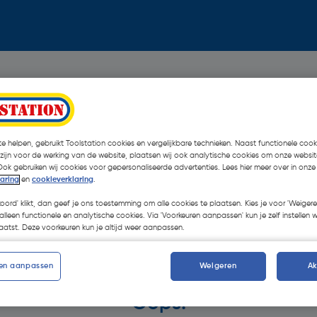
e helpen, gebruikt Toolstation cookies en vergelijkbare technieken. Naast functionele cooki
 zijn voor de werking van de website, plaatsen wij ook analytische cookies om onze websit
Ook gebruiken wij cookies voor gepersonaliseerde advertenties. Lees hier meer over in onze
laring
en
cookieverklaring
.
koord' klikt, dan geef je ons toestemming om alle cookies te plaatsen. Kies je voor 'Weigere
alleen functionele en analytische cookies. Via 'Voorkeuren aanpassen' kun je zelf instellen 
atst. Deze voorkeuren kun je altijd weer aanpassen.
en aanpassen
Weigeren
A
Oops!