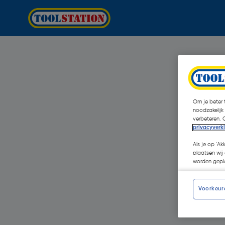
Om je beter t
noodzakelijk
verbeteren. 
privacyverk
Als je op 'Ak
plaatsen wij 
worden gepla
Voorkeur