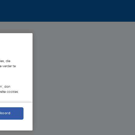
es, die
e verder te
n', dan
welke cookies
kkoord