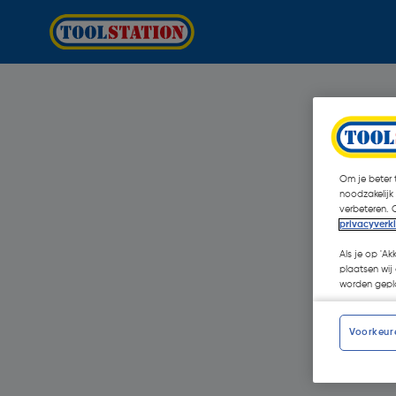
Om je beter t
noodzakelijk
verbeteren. 
privacyverk
Als je op 'Ak
plaatsen wij 
worden gepla
Voorkeur