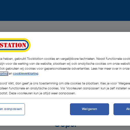
e helpen, gebruikt Toolstation cookies en vergelijkbare technieken. Naast functionele cooki
 zijn voor de werking van de website, plaatsen wij ook analytische cookies om onze websit
Ook gebruiken wij cookies voor gepersonaliseerde advertenties. Lees hier meer over in onze
laring
en
cookieverklaring
.
koord' klikt, dan geef je ons toestemming om alle cookies te plaatsen. Kies je voor 'Weigere
alleen functionele en analytische cookies. Via 'Voorkeuren aanpassen' kun je zelf instellen 
atst. Deze voorkeuren kun je altijd weer aanpassen.
en aanpassen
Weigeren
A
Oops!