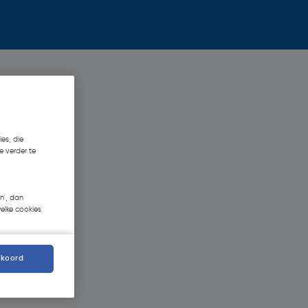
es, die
e verder te
n', dan
welke cookies
kkoord