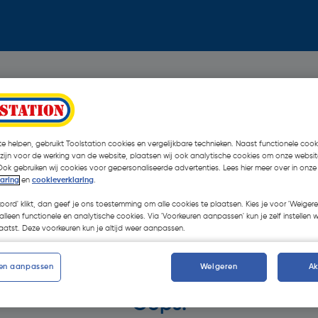
e helpen, gebruikt Toolstation cookies en vergelijkbare technieken. Naast functionele cooki
 zijn voor de werking van de website, plaatsen wij ook analytische cookies om onze websit
Ook gebruiken wij cookies voor gepersonaliseerde advertenties. Lees hier meer over in onze
laring
en
cookieverklaring
.
koord' klikt, dan geef je ons toestemming om alle cookies te plaatsen. Kies je voor 'Weigere
alleen functionele en analytische cookies. Via 'Voorkeuren aanpassen' kun je zelf instellen 
atst. Deze voorkeuren kun je altijd weer aanpassen.
en aanpassen
Weigeren
A
Oops!