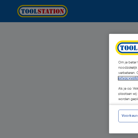
Om je beter t
noodzakelijk
verbeteren. 
privacyverk
Als je op 'Ak
plaatsen wij 
worden gepla
Voorkeur