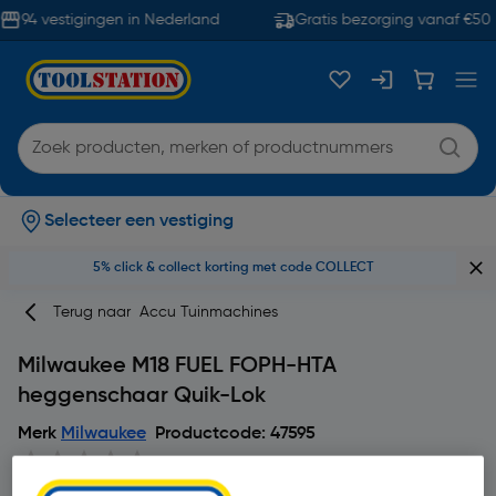
94 vestigingen in Nederland
Gratis bezorging vanaf €50
Selecteer een vestiging
5% click & collect korting met code COLLECT
Terug naar
Accu Tuinmachines
Milwaukee M18 FUEL FOPH-HTA
heggenschaar Quik-Lok
Merk
Milwaukee
Productcode: 47595