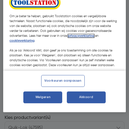
Om je beter te helpen, gebruikt Toolstation cookies en vergelijkbare
technieken. Naast functionele cookies, die noodzakelijk zijn voor de werking
van de website, plaatsen wij ook analytische cookies om onze website
verder te verbeteren. Ook gebruiken wij cookies voor gepersonaliseerde
advertenties. Lees hier meer over in onze
privacyverklaring
en
cookieverklaring
.
Als je op 'Akkoord' klikt, dan geef je ons toestemming om alle cookies te
plaatsen. Kies je voor 'Weigeren', dan plaatsen wij alleen functionele en
analytische cookies. Via 'Voorkeuren aanpassen' kun je zelf instellen welke
cookies worden geplaatst. Deze voorkeuren kun je altijd weer aanpassen.
Voorkeuren aanpassen
€ 201,34
Weigeren
Akkoord
| Excl. btw € 166,40
Kies productvariant
(4)