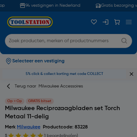
p
94 vestigingen in Nederland
Gratis bezorging v
Selecteer een vestiging
5% click & collect korting met code COLLECT
Terug naar
Milwaukee Accessoires
Op = Op
GRATIS bitset
Milwaukee Reciprozaagbladen set Torch
Metaal 11-delig
Merk
Milwaukee
Productcode: 83228
5
1 beoordeling(en)