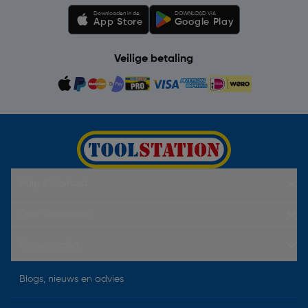
Downloaden in de
DOWNLOAD VIA
App Store
Google Play
Veilige betaling
Hulp & Contact
Over Toolstation
Voorwaarden
Blogs, nieuws en advies