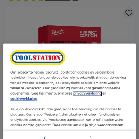
- 10 %
Om je beter te helpen, gebruikt Toolstation cookies en vergelijkbare
technieken. Naast functionele cookies, die noodzakelijk zijn voor de werking
van de website, plaatsen wij ook analytische cookies om onze website
verder te verbeteren. Ook gebruiken wij cookies voor gepersonaliseerde
advertenties. Lees hier meer over in onze
privacyverklaring
en
cookieverklaring
.
Als je op 'Akkoord' klikt, dan geef je ons toestemming om alle cookies te
€ 40,84
plaatsen. Kies je voor 'Weigeren', dan plaatsen wij alleen functionele en
analytische cookies. Via 'Voorkeuren aanpassen' kun je zelf instellen welke
€ 36,75
| Excl. btw € 30,37
cookies worden geplaatst. Deze voorkeuren kun je altijd weer aanpassen.