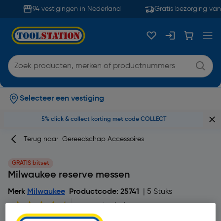
94 vestigingen in Nederland
Gratis bezorging vana
Selecteer een vestiging
5% click & collect korting met code COLLECT
Terug naar
Gereedschap Accessoires
GRATIS bitset
Milwaukee reserve messen
Merk
Milwaukee
Productcode: 25741
| 5 Stuks
4
1 beoordeling(en)