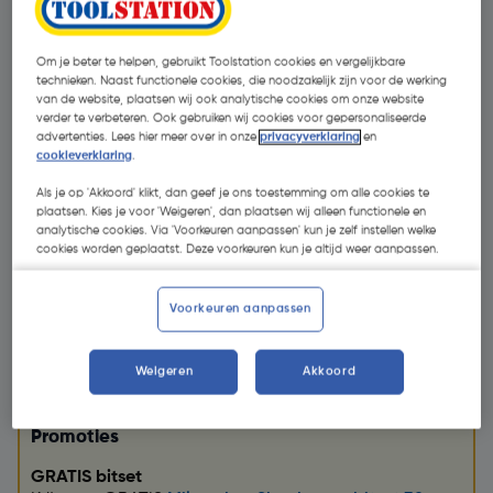
Om je beter te helpen, gebruikt Toolstation cookies en vergelijkbare
technieken. Naast functionele cookies, die noodzakelijk zijn voor de werking
van de website, plaatsen wij ook analytische cookies om onze website
verder te verbeteren. Ook gebruiken wij cookies voor gepersonaliseerde
advertenties. Lees hier meer over in onze
privacyverklaring
en
cookieverklaring
.
Als je op 'Akkoord' klikt, dan geef je ons toestemming om alle cookies te
plaatsen. Kies je voor 'Weigeren', dan plaatsen wij alleen functionele en
analytische cookies. Via 'Voorkeuren aanpassen' kun je zelf instellen welke
cookies worden geplaatst. Deze voorkeuren kun je altijd weer aanpassen.
Voorkeuren aanpassen
€ 4,99
Weigeren
Akkoord
| Excl. btw € 4,12
Promoties
GRATIS bitset