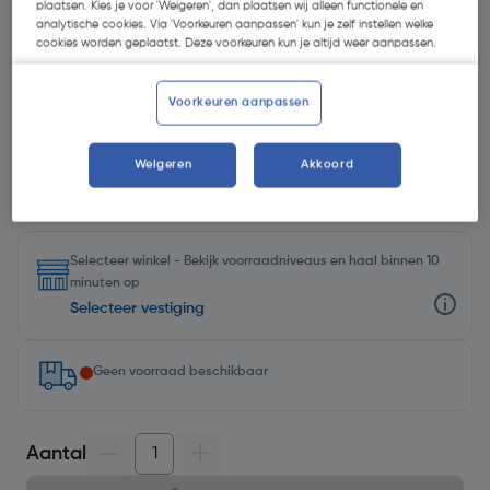
plaatsen. Kies je voor 'Weigeren', dan plaatsen wij alleen functionele en
GRATIS bitset
analytische cookies. Via 'Voorkeuren aanpassen' kun je zelf instellen welke
Krijg een GRATIS
Milwaukee Shockwave bitset 38-
cookies worden geplaatst. Deze voorkeuren kun je altijd weer aanpassen.
delig (29930)
t.w.v. €34,99 bij aankoop van €100 aan
geselecteerde Milwaukee accessoires en/of
handgereedschap. Geldig t/m 31 augustus 2026.
Voorkeuren aanpassen
Op=Op
Weigeren
Akkoord
Let op: voeg de bitset toe aan je winkelwagen en de korting
wordt automatisch verrekend.
Selecteer winkel - Bekijk voorraadniveaus en haal binnen 10
minuten op
Selecteer vestiging
Geen voorraad beschikbaar
Aantal