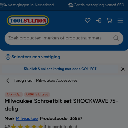
94 vestigingen in Nederland
Gratis bezorging vanaf €50
Selecteer een vestiging
5% click & collect korting met code COLLECT
Terug naar
Milwaukee Accessoires
Op = Op
GRATIS bitset
Milwaukee Schroefbit set SHOCKWAVE 75-
delig
Merk
Milwaukee
Productcode: 36557
4.9
8 beoordeling(en)