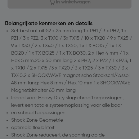
In winkelwagen
Belangrijkste kenmerken en details
Set bestaat uit:52 x 25 mm lang 1 x PH1 / 3 x PH2, 1 x
PZ1 / 3 x PZ2, 3 x TX10 / 3x TX15 / 10 x TX20 / 9 x TX25 /
9 x TX30 / 2 x TX40 / 1 x TX50, 1 x TX BO15 / 1 x TX
BO20 / 1 x TX BO25 / 1 x TX BO30, 2 x Hex 4 mm / 1 x
Hex 5 mm.20 x 50 mm lang 2 x PH2, 2 x PZ2 / 1 x PZ3, 1
x TX10 / 2 x TX15 /3 x TX20 / 3 x TX25 / 3 x TX30 / 3 x
TX40.2 x SHOCKWAVE magnetische SteckschlÃ¼ssel
48 mm lang: Hex 8 mm / Hex 10 mm.1 x SHOCKWAVE
Magnetbithalter 60 mm lang
Ideaal voor Heavy Duty slagschroeftoepassingen,
levert een totale systeemoplossing voor alle boor
en schroeftoepassingen
Shock Zone Geometrie
optimale flexibiliteit
Shock Zone reduceert de spanning op de