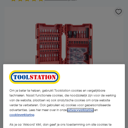
Om je beter te helpen, gebruikt Toolstation cookies en vergelijkbare
technieken. Naast functionele cookies, die noodzakelijk zijn voor de werking
van de website, plaatsen wij ook analytische cookies om onze website
€ 69,60
verder te verbeteren. Ook gebruiken wij cookies voor gepersonaliseerde
| Excl. btw € 57,52
advertenties. Lees hier meer over in onze
privacyverklaring
en
cookieverklaring
.
Promoties
Als je op 'Akkoord' klikt, dan geef je ons toestemming om alle cookies te