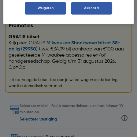
Weigeren
Akkoord
Promoties
GRATIS bitset
Krijg een GRATIS
Milwaukee Shockwave bitset 38-
delig (29930)
t.w.v. €34,99 bij aankoop van €100 aan
geselecteerde Milwaukee accessoires en/of
handgereedschap. Geldig t/m 31 augustus 2026.
Op=Op
Let op: voeg de bitset toe aan je winkelwagen en de korting
wordt automatisch verrekend.
Selecteer winkel - Bekijk voorraadniveaus en haal binnen 10
minuten op
Selecteer vestiging
op voorraad.
Morgen bezorgd
.