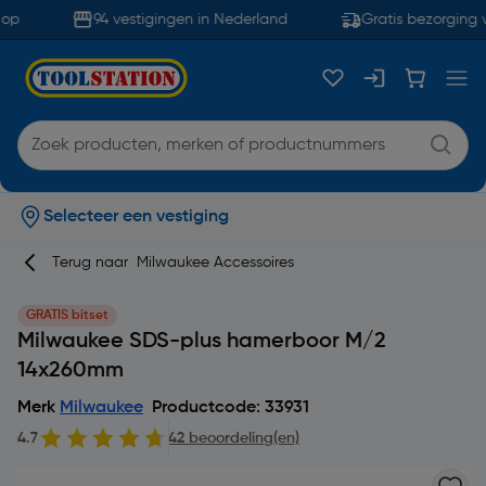
op
94 vestigingen in Nederland
Gratis bezorging v
Selecteer een vestiging
Terug naar
Milwaukee Accessoires
GRATIS bitset
Milwaukee SDS-plus hamerboor M/2
14x260mm
Merk
Milwaukee
Productcode: 33931
4.7
42 beoordeling(en)