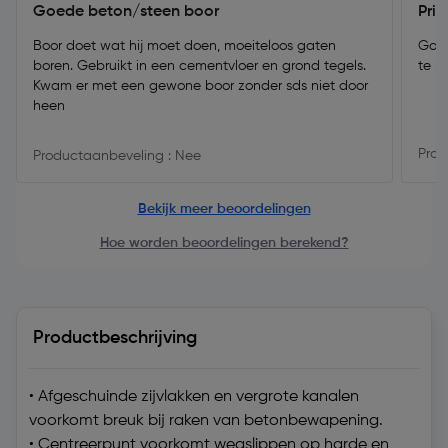
Goede beton/steen boor
Pri
Boor doet wat hij moet doen, moeiteloos gaten
Goed
boren. Gebruikt in een cementvloer en grond tegels.
te p
Kwam er met een gewone boor zonder sds niet door
heen
Prod
Productaanbeveling : Nee
Bekijk meer beoordelingen
Hoe worden beoordelingen berekend?
Productbeschrijving
• Afgeschuinde zijvlakken en vergrote kanalen
voorkomt breuk bij raken van betonbewapening.
• Centreerpunt voorkomt wegslippen op harde en