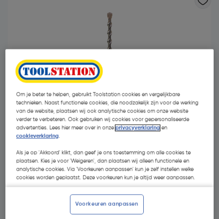
- 15 %
Om je beter te helpen, gebruikt Toolstation cookies en vergelijkbare
technieken. Naast functionele cookies, die noodzakelijk zijn voor de werking
van de website, plaatsen wij ook analytische cookies om onze website
verder te verbeteren. Ook gebruiken wij cookies voor gepersonaliseerde
advertenties. Lees hier meer over in onze
privacyverklaring
en
cookieverklaring
.
Als je op 'Akkoord' klikt, dan geef je ons toestemming om alle cookies te
€ 13,01
plaatsen. Kies je voor 'Weigeren', dan plaatsen wij alleen functionele en
analytische cookies. Via 'Voorkeuren aanpassen' kun je zelf instellen welke
€ 11,06
| Excl. btw € 9,14
cookies worden geplaatst. Deze voorkeuren kun je altijd weer aanpassen.
Voorkeuren aanpassen
Kies productvariant
(22)