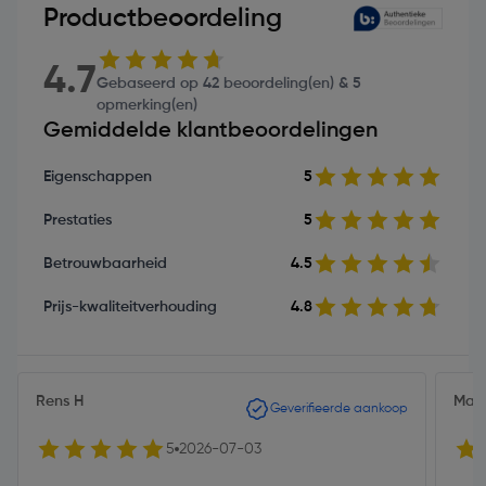
Productbeoordeling
4.7
Gebaseerd op 42 beoordeling(en) & 5
opmerking(en)
Gemiddelde klantbeoordelingen
Eigenschappen
5
Prestaties
5
Betrouwbaarheid
4.5
Prijs-kwaliteitverhouding
4.8
Rens H
Marc
Geverifieerde aankoop
5
2026-07-03