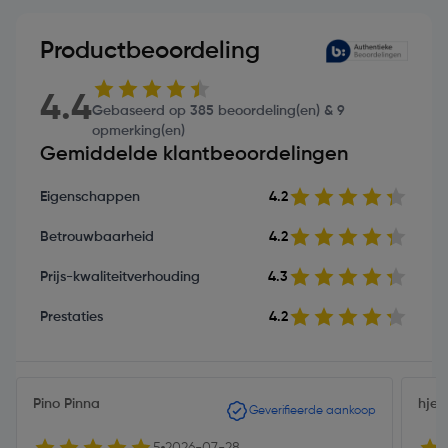
Productbeoordeling
4.4
Gebaseerd op 385 beoordeling(en) & 9
opmerking(en)
Gemiddelde klantbeoordelingen
Eigenschappen
4.2
Betrouwbaarheid
4.2
Prijs-kwaliteitverhouding
4.3
Prestaties
4.2
Pino Pinna
hjeb
Geverifieerde aankoop