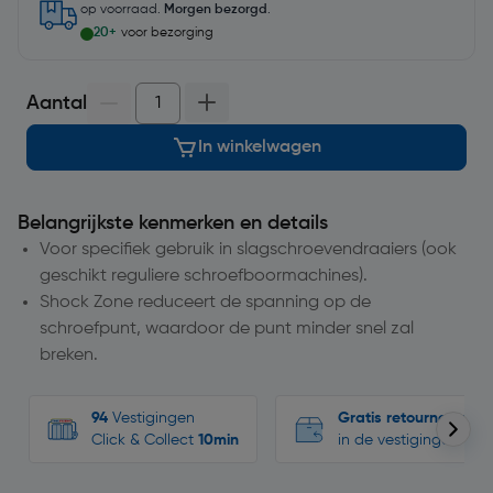
op voorraad.
Morgen bezorgd
.
20+
voor bezorging
Aantal
In winkelwagen
Belangrijkste kenmerken en details
Voor specifiek gebruik in slagschroevendraaiers (ook
geschikt reguliere schroefboormachines).
Shock Zone reduceert de spanning op de
schroefpunt, waardoor de punt minder snel zal
breken.
94
Vestigingen
Gratis retourneren
Click & Collect
10min
in de vestigingen