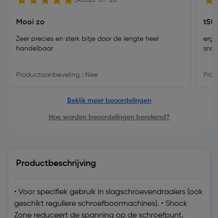
5
2026-07-28
Mooi zo
t50 
Zeer precies en sterk bitje door de lengte heel
erg 
handelbaar
snde
Productaanbeveling : Nee
Prod
Bekijk meer beoordelingen
Hoe worden beoordelingen berekend?
Productbeschrijving
• Voor specifiek gebruik in slagschroevendraaiers (ook
geschikt reguliere schroefboormachines). • Shock
Zone reduceert de spanning op de schroefpunt,