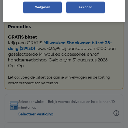
Weigeren
Akkoord
Promoties
GRATIS bitset
Krijg een GRATIS
Milwaukee Shockwave bitset 38-
delig (29930)
t.w.v. €34,99 bij aankoop van €100 aan
geselecteerde Milwaukee accessoires en/of
handgereedschap. Geldig t/m 31 augustus 2026.
Op=Op
Let op: voeg de bitset toe aan je winkelwagen en de korting
wordt automatisch verrekend.
Selecteer winkel - Bekijk voorraadniveaus en haal binnen 10
minuten op
Selecteer vestiging