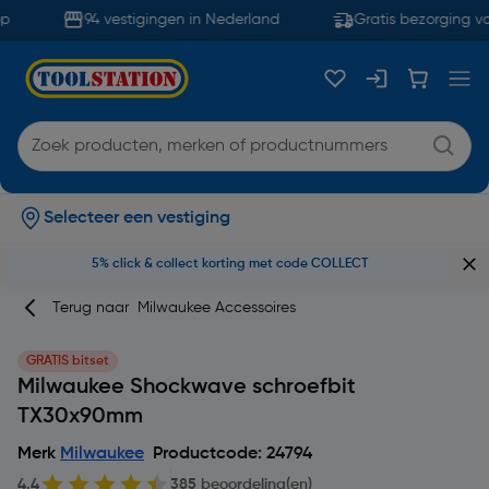
94 vestigingen in Nederland
Gratis bezorging va
Selecteer een vestiging
5% click & collect korting met code COLLECT
Terug naar
Milwaukee Accessoires
GRATIS bitset
Milwaukee Shockwave schroefbit
TX30x90mm
Merk
Milwaukee
Productcode: 24794
4.4
385 beoordeling(en)