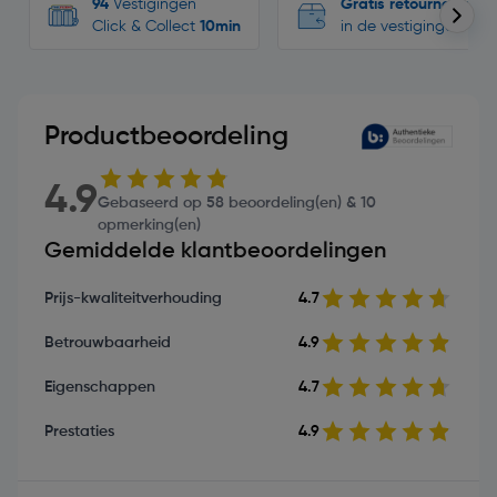
94
Vestigingen
Gratis retourneren
Click & Collect
10min
in de vestigingen
Productbeoordeling
4.9
Gebaseerd op 58 beoordeling(en) & 10
opmerking(en)
Gemiddelde klantbeoordelingen
Prijs-kwaliteitverhouding
4.7
Betrouwbaarheid
4.9
Eigenschappen
4.7
Prestaties
4.9