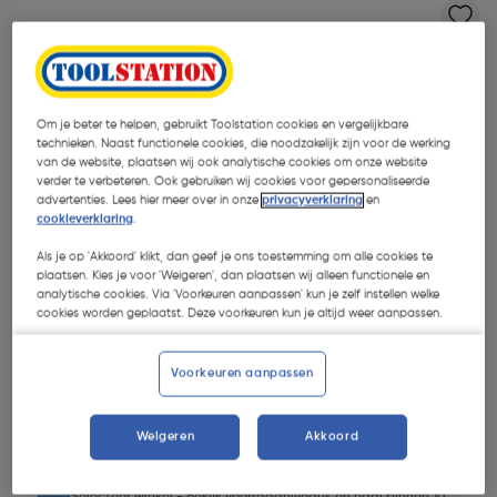
Om je beter te helpen, gebruikt Toolstation cookies en vergelijkbare
technieken. Naast functionele cookies, die noodzakelijk zijn voor de werking
van de website, plaatsen wij ook analytische cookies om onze website
verder te verbeteren. Ook gebruiken wij cookies voor gepersonaliseerde
advertenties. Lees hier meer over in onze
privacyverklaring
en
- 31 %
cookieverklaring
.
Als je op 'Akkoord' klikt, dan geef je ons toestemming om alle cookies te
plaatsen. Kies je voor 'Weigeren', dan plaatsen wij alleen functionele en
analytische cookies. Via 'Voorkeuren aanpassen' kun je zelf instellen welke
cookies worden geplaatst. Deze voorkeuren kun je altijd weer aanpassen.
€ 1,07
Voorkeuren aanpassen
€ 0,74
| Excl. btw € 0,61
Weigeren
Akkoord