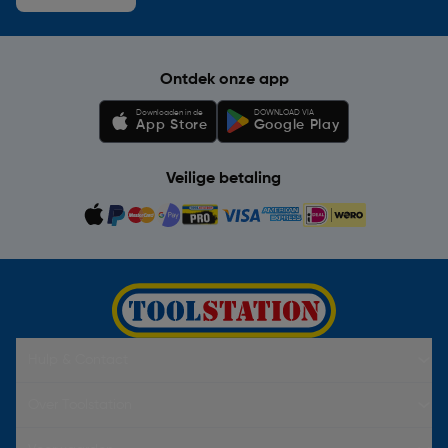
Ontdek onze app
Downloaden in de
DOWNLOAD VIA
App Store
Google Play
Veilige betaling
Hulp & Contact
Over Toolstation