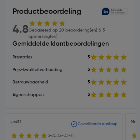
Productbeoordeling
4.8
Gebaseerd op 20 beoordeling(en) & 5
opmerking(en)
Gemiddelde klantbeoordelingen
Prestaties
5
Prijs-kwaliteitverhouding
5
Betrouwbaarheid
5
Eigenschappen
5
Lex31
Mars
Geverifieerde aankoop
5
2025-03-11