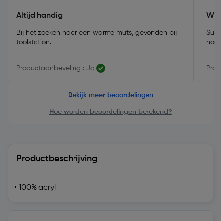
Altijd handig
Win
Bij het zoeken naar een warme muts, gevonden bij
Supe
toolstation.
hoof
Productaanbeveling : Ja
Prod
Bekijk meer beoordelingen
Hoe worden beoordelingen berekend?
Productbeschrijving
• 100% acryl
Technische specificaties