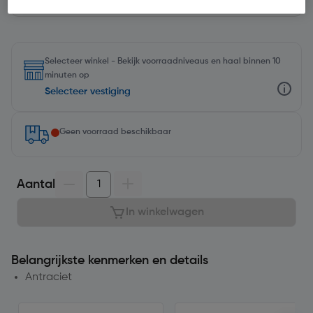
Selecteer winkel - Bekijk voorraadniveaus en haal binnen 10
minuten op
Selecteer vestiging
Geen voorraad beschikbaar
Aantal
In winkelwagen
Belangrijkste kenmerken en details
Antraciet