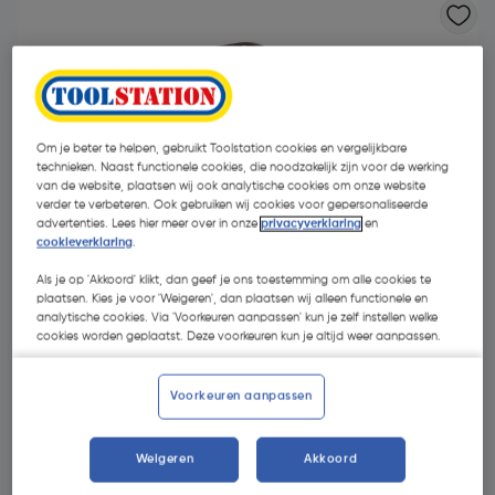
Om je beter te helpen, gebruikt Toolstation cookies en vergelijkbare
technieken. Naast functionele cookies, die noodzakelijk zijn voor de werking
van de website, plaatsen wij ook analytische cookies om onze website
verder te verbeteren. Ook gebruiken wij cookies voor gepersonaliseerde
advertenties. Lees hier meer over in onze
privacyverklaring
en
cookieverklaring
.
Als je op 'Akkoord' klikt, dan geef je ons toestemming om alle cookies te
plaatsen. Kies je voor 'Weigeren', dan plaatsen wij alleen functionele en
analytische cookies. Via 'Voorkeuren aanpassen' kun je zelf instellen welke
cookies worden geplaatst. Deze voorkeuren kun je altijd weer aanpassen.
€ 2,96
| Excl. btw € 2,45
Voorkeuren aanpassen
Kies productvariant
(4)
Weigeren
Akkoord