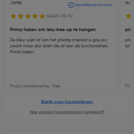
JWNB
Han
Geverifieerde aankoop
5
2025-08-02
Prima haken om iets mee op te hangen
pri
De kleur wijkt af van het plaatje (metaal is grijs ipv
prim
zwart) maar dat doet niks af aan de functionaliteit.
lang
Prima haken.
Productaanbeveling : Nee
Prod
Bekijk meer beoordelingen
Hoe worden beoordelingen berekend?