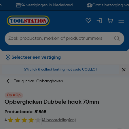
94 vestigingen in Nederland
Gratis bezorging van
Selecteer een vestiging
5% click & collect korting met code COLLECT
Terug naar
Ophanghaken
Op = Op
Opberghaken Dubbele haak 70mm
Productcode: 81868
4
41 beoordeling(en)