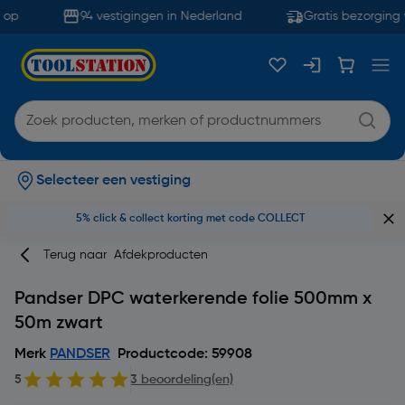
op
94 vestigingen in Nederland
Gratis bezorging 
Selecteer een vestiging
5% click & collect korting met code COLLECT
Terug naar
Afdekproducten
Pandser DPC waterkerende folie 500mm x
50m zwart
Merk
PANDSER
Productcode: 59908
5
3 beoordeling(en)