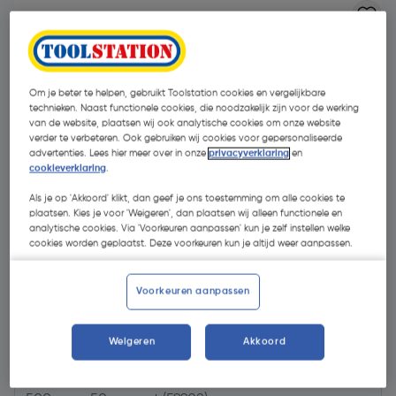
Om je beter te helpen, gebruikt Toolstation cookies en vergelijkbare
technieken. Naast functionele cookies, die noodzakelijk zijn voor de werking
van de website, plaatsen wij ook analytische cookies om onze website
verder te verbeteren. Ook gebruiken wij cookies voor gepersonaliseerde
advertenties. Lees hier meer over in onze
privacyverklaring
en
cookieverklaring
.
Als je op 'Akkoord' klikt, dan geef je ons toestemming om alle cookies te
plaatsen. Kies je voor 'Weigeren', dan plaatsen wij alleen functionele en
analytische cookies. Via 'Voorkeuren aanpassen' kun je zelf instellen welke
cookies worden geplaatst. Deze voorkeuren kun je altijd weer aanpassen.
Voorkeuren aanpassen
€ 23,44
| Excl. btw € 19,37
Weigeren
Akkoord
Kies productvariant
(4)