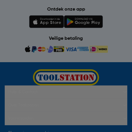
Ontdek onze app
Downloaden in de
DOWNLOAD VIA
App Store
Google Play
Veilige betaling
Hulp & Contact
Over Toolstation
Voorwaarden