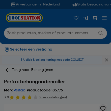
94 vestigingen in Nederland
Gratis bezorging vana
Selecteer een vestiging
5% click & collect korting met code COLLECT
Terug naar
Behanglijmen
Perfax behangnadenroller
Merk
Perfax
Productcode: 85776
3.8
8 beoordeling(en)