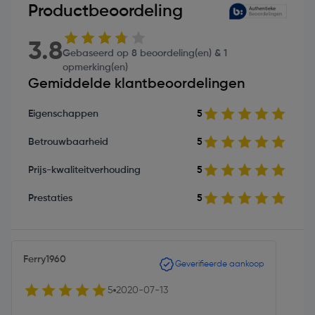
Productbeoordeling
3.8
Gebaseerd op 8 beoordeling(en) & 1
opmerking(en)
Gemiddelde klantbeoordelingen
Eigenschappen
5
Betrouwbaarheid
5
Prijs-kwaliteitverhouding
5
Prestaties
5
Ferry1960
Geverifieerde aankoop
5
2020-07-13