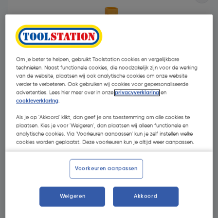
Om je beter te helpen, gebruikt Toolstation cookies en vergelijkbare
technieken. Naast functionele cookies, die noodzakelijk zijn voor de werking
van de website, plaatsen wij ook analytische cookies om onze website
verder te verbeteren. Ook gebruiken wij cookies voor gepersonaliseerde
advertenties. Lees hier meer over in onze
privacyverklaring
en
cookieverklaring
.
Als je op 'Akkoord' klikt, dan geef je ons toestemming om alle cookies te
plaatsen. Kies je voor 'Weigeren', dan plaatsen wij alleen functionele en
analytische cookies. Via 'Voorkeuren aanpassen' kun je zelf instellen welke
cookies worden geplaatst. Deze voorkeuren kun je altijd weer aanpassen.
€ 6,88
| Excl. btw € 5,69
Voorkeuren aanpassen
Selecteer winkel - Bekijk voorraadniveaus en haal binnen 10
Weigeren
Akkoord
minuten op
Selecteer vestiging