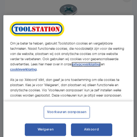
Om je beter te helpen, gebruikt Toolstation cookies en vergelijkbare
technieken. Naast functionele cookies, die noodzakelijk zijn voor de werking
- 66 %
van de website, plaatsen wij ook analytische cookies om onze website
verder te verbeteren. Ook gebruiken wij cookies voor gepersonaliseerde
advertenties. Lees hier meer over in onze
privacyverklaring
en
cookieverklaring
.
Als je op 'Akkoord' klikt, dan geef je ons toestemming om alle cookies te
plaatsen. Kies je voor 'Weigeren', dan plaatsen wij alleen functionele en
analytische cookies. Via 'Voorkeuren aanpassen' kun je zelf instellen welke
€ 5,24
cookies worden geplaatst. Deze voorkeuren kun je altijd weer aanpassen.
€ 1,76
| Excl. btw € 1,45
Voorkeuren aanpassen
Kies productvariant
(6)
Weigeren
Akkoord