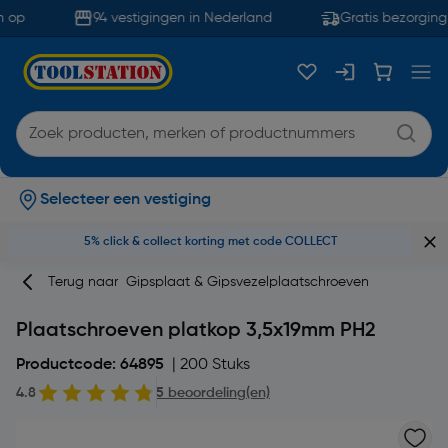
 op
94 vestigingen in Nederland
Gratis bezorging 
Selecteer een vestiging
5% click & collect korting met code COLLECT
Terug naar
Gipsplaat & Gipsvezelplaatschroeven
Plaatschroeven platkop 3,5x19mm PH2
Productcode: 64895
| 200 Stuks
4.8
5 beoordeling(en)