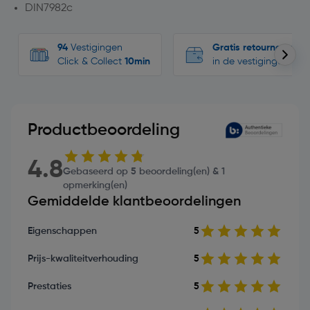
DIN7982c
94
Vestigingen
Gratis retourneren
Click & Collect
10min
in de vestigingen
Productbeoordeling
4.8
Gebaseerd op 5 beoordeling(en) & 1
opmerking(en)
Gemiddelde klantbeoordelingen
Eigenschappen
5
Prijs-kwaliteitverhouding
5
Prestaties
5