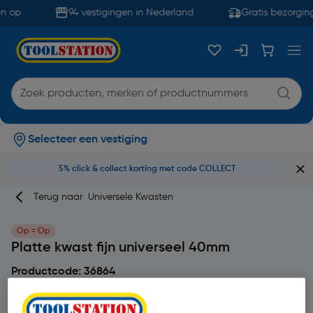
n op
94 vestigingen in Nederland
Gratis bezorging
Selecteer een vestiging
5% click & collect korting met code COLLECT
Terug naar
Universele Kwasten
Op = Op
Platte kwast fijn universeel 40mm
Productcode: 36864
5
1 beoordeling(en)