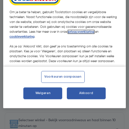
Om je beter te helpen, gebruikt Toolstation cookies en vergelijkbare
technieken. Naast functionele cookies, die noodzakelijk zijn voor de werking
van de website, plaatsen wij ook analytische cookies om onze website
verder te verbeteren. Ook gebruiken wij cookies voor gepersonaliseerde
advertenties. Lees hier meer over in onze
privacyverklaring
en
cookieverklaring
.
Als je op 'Akkoord' klikt, dan geef je ons toestemming om alle cookies te
plaatsen. Kies je voor 'Weigeren', dan plaatsen wij alleen functionele en
analytische cookies. Via 'Voorkeuren aanpassen' kun je zelf instellen welke
cookies worden geplaatst. Deze voorkeuren kun je altijd weer aanpassen.
Voorkeuren aanpassen
Weigeren
Akkoord
€ 1,25
| Excl. btw € 1,03
Selecteer winkel - Bekijk voorraadniveaus en haal binnen 10
minuten op